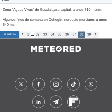
Zona "Aguas Vivas" de Guadalajara capital, a unos 710 msnm.
Algunos fines de semana en Cehegín, noroeste murciano, a unos
540 msnm.
...
1
32
33
34
35
36
37
38
39
IR ARRIBA