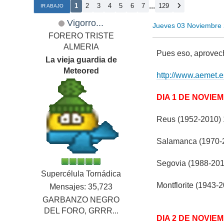
...
1
2
3
4
5
6
7
129
IR ABAJO
Vigorro...
Jueves 03 Noviembre 
FORERO TRISTE
ALMERIA
Pues eso, aprovech
La vieja guardia de
Meteored
http://www.aemet.e
DIA 1 DE NOVIE
Reus (1952-2010) 16
Salamanca (1970-20
Segovia (1988-2010)
Supercélula Tornádica
Montflorite (1943-2
Mensajes: 35,723
GARBANZO NEGRO
DEL FORO, GRRR...
DIA 2 DE NOVIE