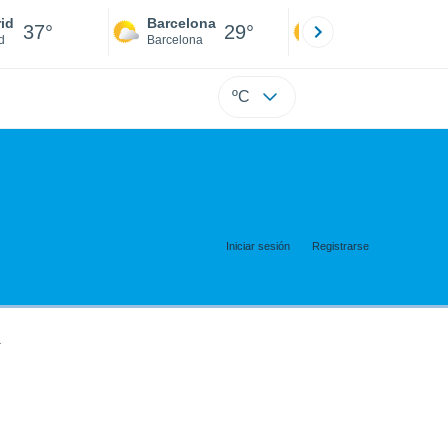
id
Barcelona
Sevilla
37°
29°
40°
d
Barcelona
Sevilla
ºC
Iniciar sesión
Registrarse
.