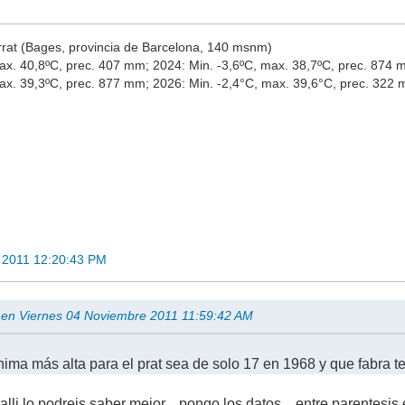
rrat (Bages, provincia de Barcelona, 140 msnm)
ax. 40,8ºC, prec. 407 mm; 2024: Min. -3,6ºC, max. 38,7ºC, prec. 874
max. 39,3ºC, prec. 877 mm; 2026: Min. -2,4°C, max. 39,6°C, prec. 322
 2011 12:20:43 PM
e en Viernes 04 Noviembre 2011 11:59:42 AM
nima más alta para el prat sea de solo 17 en 1968 y que fabra 
lli lo podreis saber mejor... pongo los datos... entre parentesis 