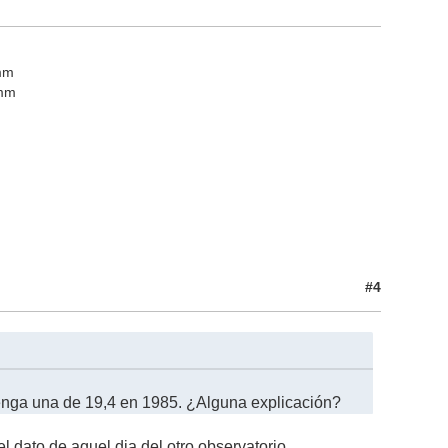
 mm
 mm
#4
tenga una de 19,4 en 1985. ¿Alguna explicación?
el dato de aquel dia del otro observatorio...