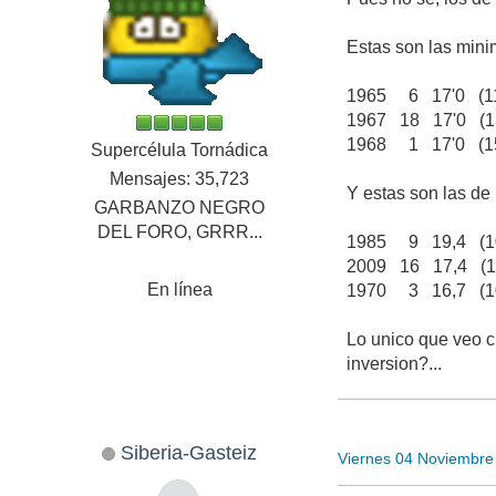
Estas son las mini
1965 6 17'0 (11
1967 18 17'0 (13
1968 1 17'0 (15
Supercélula Tornádica
Mensajes: 35,723
Y estas son las de
GARBANZO NEGRO
DEL FORO, GRRR...
1985 9 19,4 (10
2009 16 17,4 (1
En línea
1970 3 16,7 (10
Lo unico que veo c
inversion?...
Siberia-Gasteiz
Viernes 04 Noviembre