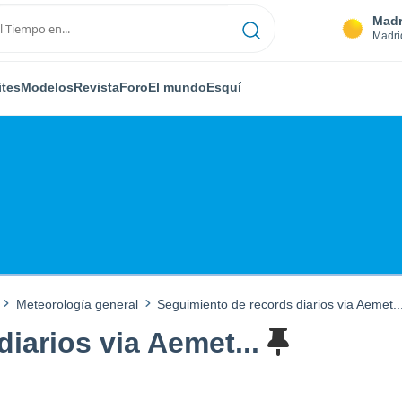
Madr
Madri
ites
Modelos
Revista
Foro
El mundo
Esquí
Meteorología general
Seguimiento de records diarios via Aemet..
iarios via Aemet...