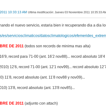
2011 10:33:13 AM
Ultima modificación
: Jueves 03 Noviembre 2011 10:35:33 AM 
ando el nuevo servicio, estaria bien ir recuperando dia a dia l
s/es/serviciosclimaticos/datosclimatologicos/efemerides_extr
MBRE DE 2011
(todos son records de minima mas alta)
'9, record para 71-00 (ant. 16'2 nov88)... record absoluto 18'4
10) 12'6, record 71-00 (ant. 12'1 nov99)... record absoluto 12'7
 11'8, record absoluto (ant. 11'8 nov88 y nov09)...
010) 13'8, record absoluto (ant. 13'8 nov85)...
MBRE DE 2011
(adjunto con attach)