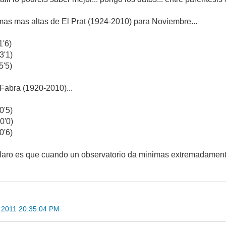
mas mas altas de El Prat (1924-2010) para Noviembre...
'6)
'1)
'5)
 Fabra (1920-2010)...
'5)
0'0)
'6)
laro es que cuando un observatorio da minimas extremadamente al
 2011 20:35:04 PM