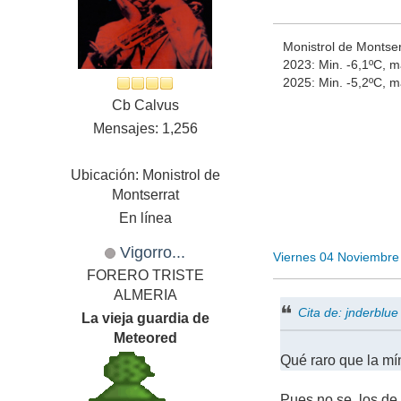
Monistrol de Montse
2023: Min. -6,1ºC, m
2025: Min. -5,2ºC, 
Cb Calvus
Mensajes: 1,256
Ubicación: Monistrol de
Montserrat
En línea
Vigorro...
Viernes 04 Noviembre
FORERO TRISTE
ALMERIA
Cita de: jnderblu
La vieja guardia de
Meteored
Qué raro que la mí
Pues no se, los de a