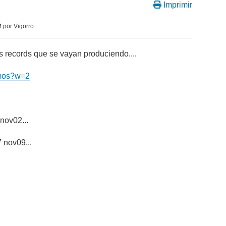
Imprimir
por Vigorro...
os records que se vayan produciendo....
emos?w=2
 nov02...
 nov09...