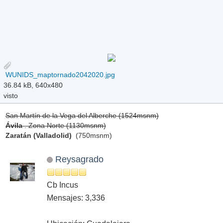
WUNIDS_maptornado2042020.jpg
36.84 kB, 640x480
visto
San Martín de la Vega del Alberche (1524msnm)
Ávila
. Zona Norte (1130msnm)
Zaratán (Valladolid)
(750msnm)
Reysagrado
Cb Incus
Mensajes: 3,336