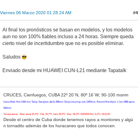
#4
Viernes 06 Marzo 2020 01:28:24 AM
Al final los pronósticos se basan en modelos, y los modelos
aun no son 100% fiables incluso a 24 horas. Siempre queda
cierto nivel de incertidumbre que no es posible eliminar.
Saludos
Enviado desde mi HUAWEI CUN-L21 mediante Tapatalk
CRUCES, Cienfuegos, CUBA 22º 20`N; 80º 16`W; 90-100 msnm
Lluvia Med. Hist 1456 mm Temp. Seca(nov-abril) 288mm Temp Lluv.(may-oct) 1200mm, Record Hist diario: 1 Jun 1988 aprox
500mm
Temperaturas Med. anual 25.3ºC Feb. 20.7ºC Julio 28.2ºC Max. 36.2ºC 02/05/09 Min. 6.2ºC 15/12/10
Desde el centro de Cuba donde tenemos rayos a montones y algú
n tornadito además de los huracanes que todos conocen.