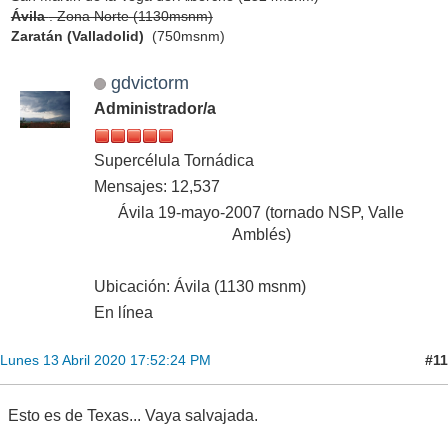
Ávila
. Zona Norte (1130msnm)
Zaratán (Valladolid)
(750msnm)
gdvictorm
Administrador/a
Supercélula Tornádica
Mensajes: 12,537
Ávila 19-mayo-2007 (tornado NSP, Valle
Amblés)
Ubicación: Ávila (1130 msnm)
En línea
#11
Lunes 13 Abril 2020 17:52:24 PM
Esto es de Texas... Vaya salvajada.