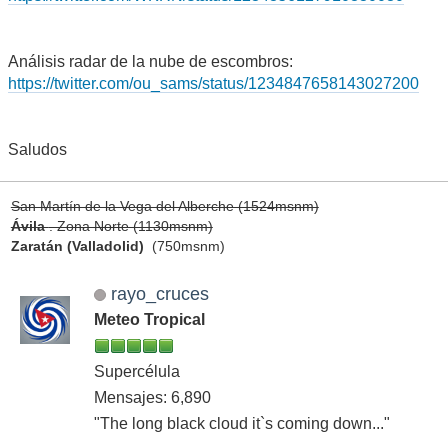
Análisis radar de la nube de escombros:
https://twitter.com/ou_sams/status/1234847658143027200
Saludos
San Martín de la Vega del Alberche (1524msnm)
Ávila
. Zona Norte (1130msnm)
Zaratán (Valladolid)
(750msnm)
rayo_cruces
Meteo Tropical
Supercélula
Mensajes: 6,890
"The long black cloud it`s coming down..."