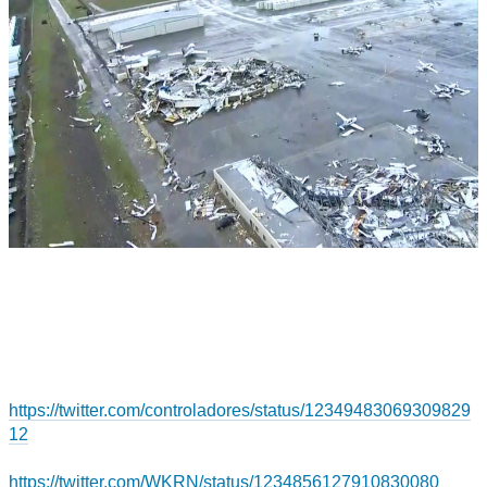
https://twitter.com/controladores/status/12349483069309829
12
https://twitter.com/WKRN/status/1234856127910830080