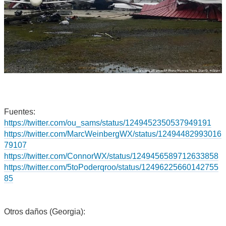
Fuentes:
https://twitter.com/ou_sams/status/1249452350537949191
https://twitter.com/MarcWeinbergWX/status/12494482993016
79107
https://twitter.com/ConnorWX/status/1249456589712633858
https://twitter.com/5toPoderqroo/status/12496225660142755
85
Otros daños (Georgia):