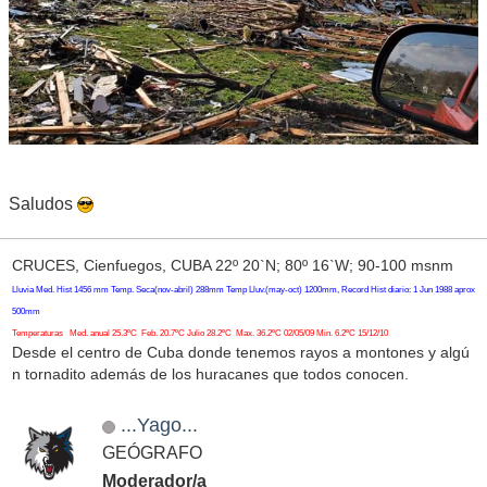
Saludos
CRUCES, Cienfuegos, CUBA 22º 20`N; 80º 16`W; 90-100 msnm
Lluvia Med. Hist 1456 mm Temp. Seca(nov-abril) 288mm Temp Lluv.(may-oct) 1200mm, Record Hist diario: 1 Jun 1988 aprox
500mm
Temperaturas Med. anual 25.3ºC Feb. 20.7ºC Julio 28.2ºC Max. 36.2ºC 02/05/09 Min. 6.2ºC 15/12/10
Desde el centro de Cuba donde tenemos rayos a montones y algú
n tornadito además de los huracanes que todos conocen.
...Yago...
GEÓGRAFO
Moderador/a