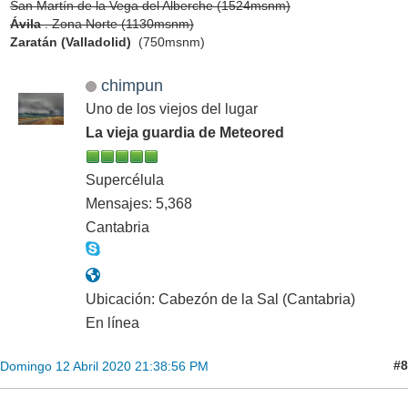
San Martín de la Vega del Alberche (1524msnm)
Ávila
. Zona Norte (1130msnm)
Zaratán (Valladolid)
(750msnm)
chimpun
Uno de los viejos del lugar
La vieja guardia de Meteored
Supercélula
Mensajes: 5,368
Cantabria
Ubicación: Cabezón de la Sal (Cantabria)
En línea
#8
Domingo 12 Abril 2020 21:38:56 PM