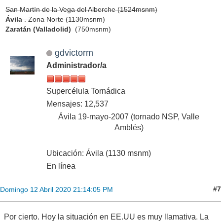
San Martín de la Vega del Alberche (1524msnm)
Ávila
. Zona Norte (1130msnm)
Zaratán (Valladolid)
(750msnm)
gdvictorm
Administrador/a
Supercélula Tornádica
Mensajes: 12,537
Ávila 19-mayo-2007 (tornado NSP, Valle
Amblés)
Ubicación: Ávila (1130 msnm)
En línea
#7
Domingo 12 Abril 2020 21:14:05 PM
Por cierto. Hoy la situación en EE.UU es muy llamativa. La