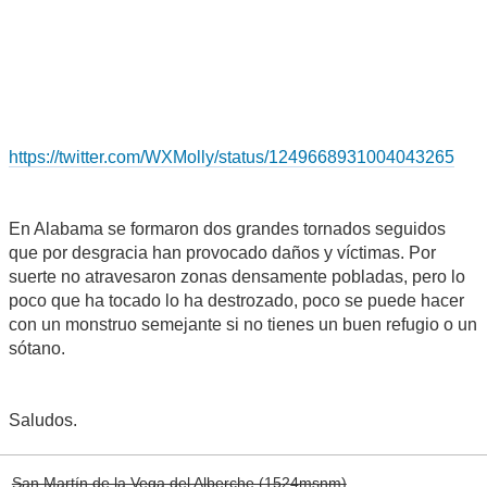
https://twitter.com/WXMolly/status/1249668931004043265
En Alabama se formaron dos grandes tornados seguidos
que por desgracia han provocado daños y víctimas. Por
suerte no atravesaron zonas densamente pobladas, pero lo
poco que ha tocado lo ha destrozado, poco se puede hacer
con un monstruo semejante si no tienes un buen refugio o un
sótano.
Saludos.
San Martín de la Vega del Alberche (1524msnm)