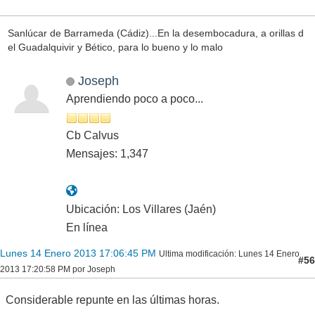
-3.2693
0.6
4
NE
TORREPEROGIL.J
Sanlúcar de Barrameda (Cádiz)...En la desembocadura, a orillas d
el Guadalquivir y Bético, para lo bueno y lo malo
Joseph
Aprendiendo poco a poco...
Cb Calvus
Mensajes: 1,347
Ubicación: Los Villares (Jaén)
En línea
Lunes 14 Enero 2013 17:06:45 PM
Ultima modificación
: Lunes 14 Enero
#56
2013 17:20:58 PM por Joseph
Considerable repunte en las últimas horas.