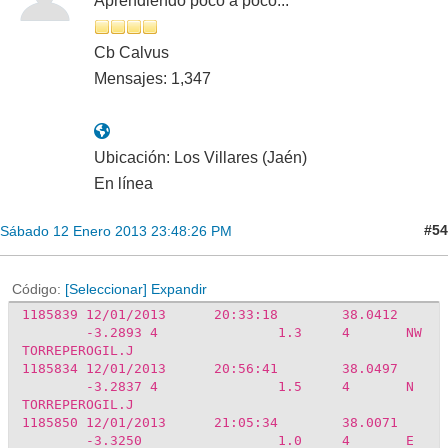
Aprendiendo poco a poco...
Cb Calvus
Mensajes: 1,347
Ubicación: Los Villares (Jaén)
En línea
#54
Sábado 12 Enero 2013 23:48:26 PM
Código
[Seleccionar]
Expandir
1185839
12/01/2013
20:33:18
38.0412
-3.2893
4
1.3
4
NW
TORREPEROGIL.J
1185834
12/01/2013
20:56:41
38.0497
-3.2837
4
1.5
4
N
TORREPEROGIL.J
1185850
12/01/2013
21:05:34
38.0071
-3.3250
1.0
4
E