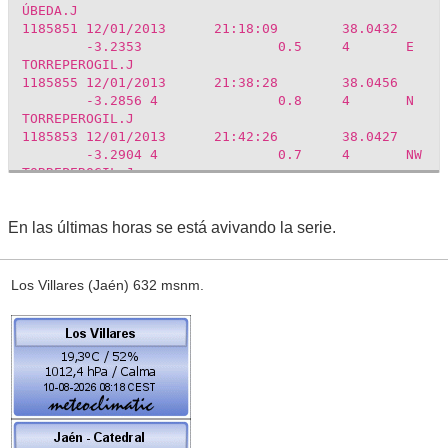
ÚBEDA.J
1185851
12/01/2013
21:18:09
38.0432
-3.2353
0.5
4
E
TORREPEROGIL.J
1185855
12/01/2013
21:38:28
38.0456
-3.2856
4
0.8
4
N
TORREPEROGIL.J
1185853
12/01/2013
21:42:26
38.0427
-3.2904
4
0.7
4
NW
TORREPEROGIL.J
1185856
12/01/2013
21:45:24
38.0214
-3.2483
0.2
4
SE
TORREPEROGIL.J
En las últimas horas se está avivando la serie.
1185841
12/01/2013
22:03:09
38.0557
-3.2736
2
1.8
4
NE
TORREPEROGIL.J
Los Villares (Jaén) 632 msnm.
1185857
12/01/2013
22:15:04
38.0528
-3.2693
0.6
4
NE
TORREPEROGIL.J