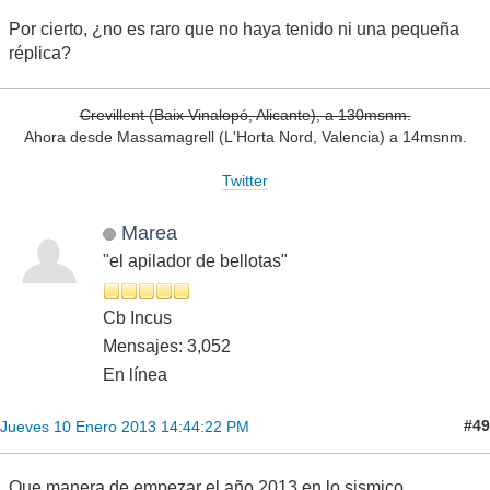
Por cierto, ¿no es raro que no haya tenido ni una pequeña
réplica?
Crevillent (Baix Vinalopó, Alicante), a 130msnm.
Ahora desde Massamagrell (L'Horta Nord, Valencia) a 14msnm.
Twitter
Marea
"el apilador de bellotas"
Cb Incus
Mensajes: 3,052
En línea
#49
Jueves 10 Enero 2013 14:44:22 PM
Que manera de empezar el año 2013 en lo sismico..