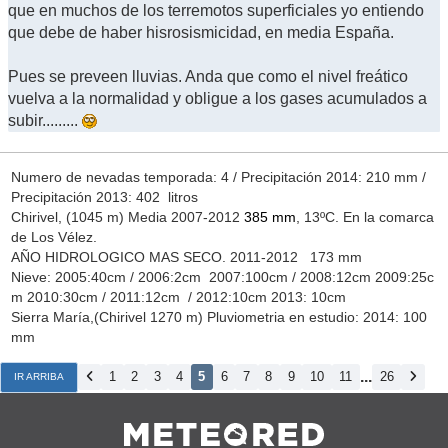
que en muchos de los terremotos superficiales yo entiendo
que debe de haber hisrosismicidad, en media España.
Pues se preveen lluvias. Anda que como el nivel freático
vuelva a la normalidad y obligue a los gases acumulados a
subir.........
Numero de nevadas temporada: 4 / Precipitación 2014: 210 mm /
Precipitación 2013: 402 litros
Chirivel, (1045 m) Media 2007-2012
385 mm
, 13ºC. En la comarca
de Los Vélez.
AÑO HIDROLOGICO MAS SECO. 2011-2012 173 mm
Nieve: 2005:40cm / 2006:2cm 2007:100cm / 2008:12cm 2009:25c
m 2010:30cm / 2011:12cm / 2012:10cm 2013: 10cm
Sierra María,(Chirivel 1270 m) Pluviometria en estudio: 2014: 100
mm
...
1
2
3
4
5
6
7
8
9
10
11
26
IR ARRIBA