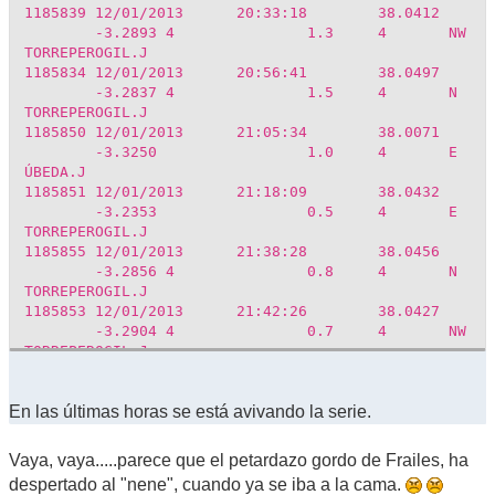
1185839
12/01/2013
20:33:18
38.0412
-3.2893
4
1.3
4
NW
TORREPEROGIL.J
1185834
12/01/2013
20:56:41
38.0497
-3.2837
4
1.5
4
N
TORREPEROGIL.J
1185850
12/01/2013
21:05:34
38.0071
-3.3250
1.0
4
E
ÚBEDA.J
1185851
12/01/2013
21:18:09
38.0432
-3.2353
0.5
4
E
TORREPEROGIL.J
1185855
12/01/2013
21:38:28
38.0456
-3.2856
4
0.8
4
N
TORREPEROGIL.J
1185853
12/01/2013
21:42:26
38.0427
-3.2904
4
0.7
4
NW
TORREPEROGIL.J
1185856
12/01/2013
21:45:24
38.0214
-3.2483
0.2
4
SE
TORREPEROGIL.J
En las últimas horas se está avivando la serie.
1185841
12/01/2013
22:03:09
38.0557
-3.2736
2
1.8
4
NE
Vaya, vaya.....parece que el petardazo gordo de Frailes, ha
TORREPEROGIL.J
despertado al "nene", cuando ya se iba a la cama.
1185857
12/01/2013
22:15:04
38.0528