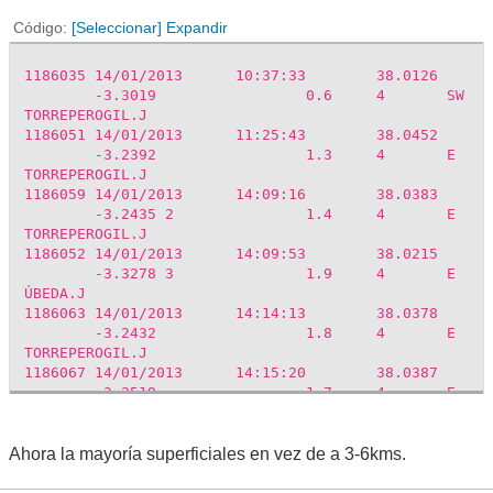
Código
[Seleccionar]
Expandir
1186035
14/01/2013
10:37:33
38.0126
-3.3019
0.6
4
SW
TORREPEROGIL.J
1186051
14/01/2013
11:25:43
38.0452
-3.2392
1.3
4
E
TORREPEROGIL.J
1186059
14/01/2013
14:09:16
38.0383
-3.2435
2
1.4
4
E
TORREPEROGIL.J
1186052
14/01/2013
14:09:53
38.0215
-3.3278
3
1.9
4
E
ÚBEDA.J
1186063
14/01/2013
14:14:13
38.0378
-3.2432
1.8
4
E
TORREPEROGIL.J
1186067
14/01/2013
14:15:20
38.0387
-3.2519
1.7
4
E
TORREPEROGIL.J
1186068
14/01/2013
14:17:11
38.0310
-3.2560
2.1
4
E
Ahora la mayoría superficiales en vez de a 3-6kms.
TORREPEROGIL.J
1186101
14/01/2013
14:17:33
38.0532