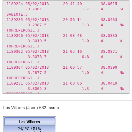
1189224
05/02/2013
20:41:40
38.0615
-3.2901
1.7
4
SE
SABIOTE.J
1189235
05/02/2013
20:56:14
38.0433
-3.2987
5
1.3
4
NW
TORREPEROGIL.J
1189296
05/02/2013
21:03:48
38.0335
-3.3019
5
1.0
4
W
TORREPEROGIL.J
1189302
05/02/2013
21:05:16
38.0371
-3.3078
7
0.8
4
W
TORREPEROGIL.J
1189304
05/02/2013
21:06:57
38.0399
-3.2877
5
1.0
4
NW
TORREPEROGIL.J
1189231
05/02/2013
21:08:06
38.0419
-3.3005
3
1.3
4
NW
TORREPEROGIL.J
1189310
05/02/2013
21:13:32
38.0399
-3.3015
4
1.1
4
NW
Los Villares (Jaén) 632 msnm.
TORREPEROGIL.J
1189320
05/02/2013
21:13:59
38.0357
-3.2920
4
0.9
4
W
TORREPEROGIL.J
1189239
05/02/2013
21:23:20
38.0501