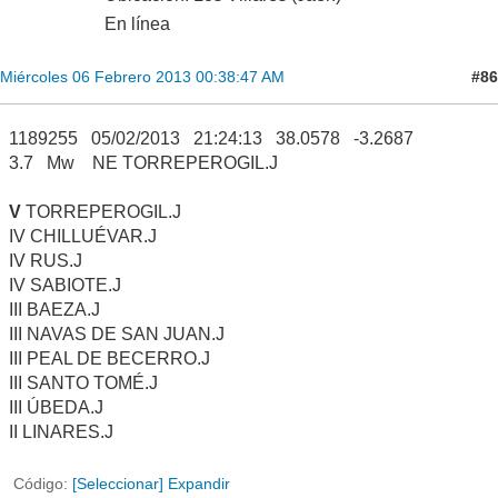
En línea
#86
Miércoles 06 Febrero 2013 00:38:47 AM
1189255 05/02/2013 21:24:13 38.0578 -3.2687
3.7 Mw NE TORREPEROGIL.J
V
TORREPEROGIL.J
IV CHILLUÉVAR.J
IV RUS.J
IV SABIOTE.J
III BAEZA.J
III NAVAS DE SAN JUAN.J
III PEAL DE BECERRO.J
III SANTO TOMÉ.J
III ÚBEDA.J
II LINARES.J
Código
[Seleccionar]
Expandir