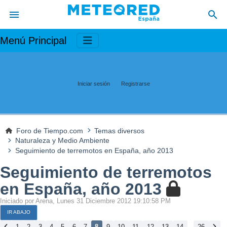
Menú Principal
Iniciar sesión
Registrarse
Foro de Tiempo.com
Temas diversos
Naturaleza y Medio Ambiente
Seguimiento de terremotos en España, año 2013
Seguimiento de terremotos
en España, año 2013
Iniciado por Arena, Lunes 31 Diciembre 2012 19:10:58 PM
IR ABAJO
...
1
2
3
4
5
6
7
8
9
10
11
12
13
14
26