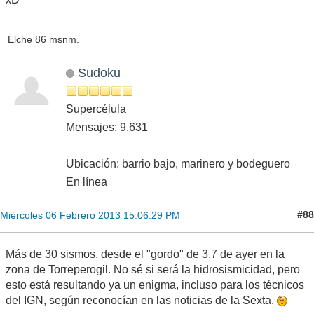
TORREPEROGIL.J
1189298
05/02/2013
22:34:38
38.0483
-3.2614
1.6
4
NE
Elche 86 msnm.
TORREPEROGIL.J
Sudoku
Supercélula
Mensajes: 9,631
Ubicación: barrio bajo, marinero y bodeguero
En línea
#88
Miércoles 06 Febrero 2013 15:06:29 PM
Más de 30 sismos, desde el "gordo" de 3.7 de ayer en la
zona de Torreperogil. No sé si será la hidrosismicidad, pero
esto está resultando ya un enigma, incluso para los técnicos
del IGN, según reconocían en las noticias de la Sexta.