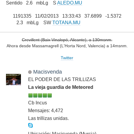
Sentido 2.6 mbLg S
ALEDO.MU
1191335 11/02/2013 13:33:43 37.6899 -1.5372
2.3 mbLg SW
TOTANA.MU
Crevillent (Baix Vinalopó, Alicante), a 130msnm.
Ahora desde Massamagrell (L'Horta Nord, Valencia) a 14msnm.
Twitter
Macisvenda
EL PODER DE LAS TRILLIZAS
La vieja guardia de Meteored
Cb Incus
Mensajes: 4,472
Las trillizas unidas.
Ubicación: Macisvenda (Murcia)