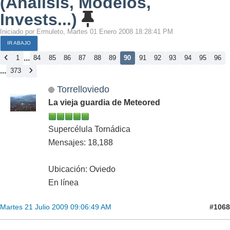
(Análisis, Modelos,
Invests...)
Iniciado por Ermuleto, Martes 01 Enero 2008 18:28:41 PM
IR ABAJO
...
1
84
85
86
87
88
89
90
91
92
93
94
95
96
...
373
Torrelloviedo
La vieja guardia de Meteored
Supercélula Tornádica
Mensajes: 18,188
Ubicación: Oviedo
En línea
#1068
Martes 21 Julio 2009 09:06:49 AM