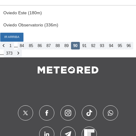
Oviedo Este (180m)
Oviedo Observatorio (336m)
IR ARRIBA
...
1
84
85
86
87
88
89
90
91
92
93
94
95
96
...
373