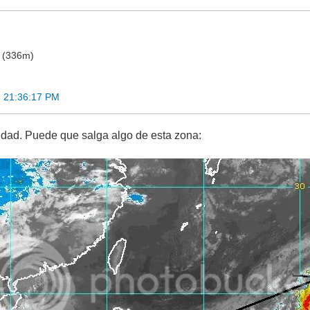
o (336m)
 21:36:17 PM
dad. Puede que salga algo de esta zona: