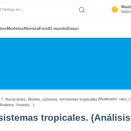
Madr
Madri
ites
Modelos
Revista
Foro
El mundo
Esquí
Huracanes, tifones, ciclones, tormentas tropicales
(Moderador:
rayo_c
odelos, Invests...)
istemas tropicales. (Análisis,