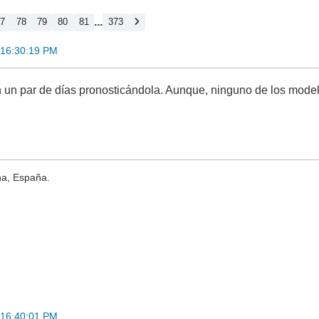
...
77
78
79
80
81
373
 16:30:19 PM
un par de días pronosticándola. Aunque, ninguno de los model
na, España.
 16:40:01 PM