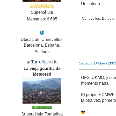
Un saludo.
Supercélula
Canovelles, Barcelo
Mensajes: 6,695
Ubicación: Canovelles,
Barcelona, España.
En línea
Torrelloviedo
Sábado 30 Mayo 2009
La vieja guardia de
Meteored
GFS, UKMO, y sobr
momento nada.
El propio ECMWF po
la otra vez, prime
Supercélula Tornádica