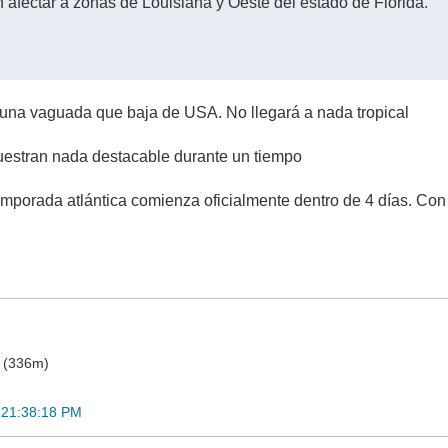
n afectar a zonas de Louisiana y Oeste del estado de Florida.
 una vaguada que baja de USA. No llegará a nada tropical
estran nada destacable durante un tiempo
mporada atlántica comienza oficialmente dentro de 4 días. Con 
o (336m)
 21:38:18 PM