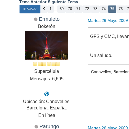
Tema Anterior
-
Siguiente Tema
...
1
69
70
71
72
73
74
75
76
IR ABAJO
Ermuleto
Martes 26 Mayo 2009
Bokerón
GFS y CMC, llevan 
Un saludo.
Supercélula
Canovelles, Barcelo
Mensajes: 6,695
Ubicación: Canovelles,
Barcelona, España.
En línea
Parungo
Martes 26 Mayo 2009