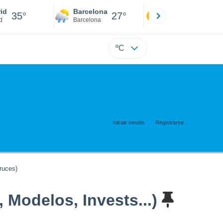
id
Barcelona
Sevilla
35°
27°
36°
d
Barcelona
Sevilla
ºC
Iniciar sesión
Registrarse
ruces
)
 Modelos, Invests...)