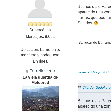
Buenos dias. Parec
aparecido una zona
lluvias, que podría
Saludos.
Supercélula
Mensajes: 9,631
Sanlúcar de Barramed
Ubicación: barrio bajo,
marinero y bodeguero
En línea
Torrelloviedo
Jueves 28 Mayo 2009
La vieja guardia de
Meteored
Cita de: Sudoku 
Buenos dias. Parec
aparecido una zona