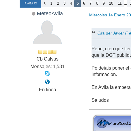
...
1
2
3
4
5
6
7
8
9
10
11
IR ABAJO
MeteoAvila
Miércoles 14 Enero 2
Cita de: Javier F
Pepe, creo que tie
que la DGT publiqu
Cb Calvus
Mensajes: 1,531
Poideiais poner el
informacion.
En Avila la empera
En línea
Saludos