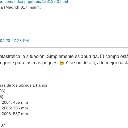
empo.com/index.php/topic,128132.0.html
lba (Madrid) 917 msnm.
004 23:27:23 PM
catastrofica la situación. Simplemente es aburrida. El campo e
juguete para los mas peques.
Y si son de alli, a lo mejor hast
as de los ultimos 14 años
06)
5)
en 2004: 485 mm
en 2005: 306 mm
en 2006: 587 mm
-07