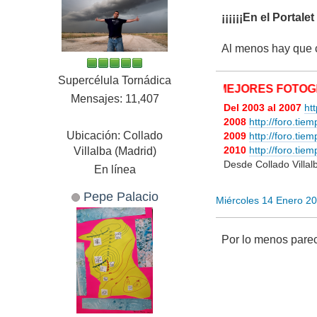
¡¡¡¡¡¡En el Portal
Al menos hay que c
Supercélula Tornádica
MIS MEJORES FOTOGRAFÍAS
Mensajes: 11,407
Del 2003 al 2007
ht
2008
http://foro.tie
Ubicación: Collado
2009
http://foro.ti
2010
http://foro.ti
Villalba (Madrid)
Desde Collado Villa
En línea
Pepe Palacio
Miércoles 14 Enero 2
Por lo menos parec