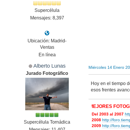
Supercélula
Mensajes: 8,397
Ubicación: Madrid-
Ventas
En línea
Alberto Lunas
Miércoles 14 Enero 2
Jurado Fotográfico
Hoy en el tiempo de
esos frentes avance
MIS MEJORES FOTOGRAFÍAS
Del 2003 al 2007
ht
2008
http://foro.tie
Supercélula Tornádica
2009
http://foro.ti
Mensajes: 11,407