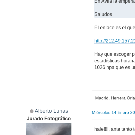
En Avila la empera
Saludos
El enlace es el qu
http://212.49.157.
Hay que escoger pr
estadísticas horar
1026 hpa que es u
Madrid, Herrera Oria
Alberto Lunas
Miércoles 14 Enero 2
Jurado Fotográfico
hale!!!!, ante tanto