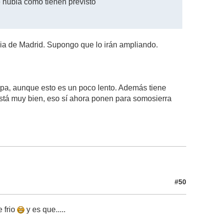
 nubla como tienen previsto
cia de Madrid. Supongo que lo irán ampliando.
mapa, aunque esto es un poco lento. Además tiene
está muy bien, eso sí ahora ponen para somosierra
#50
e frio
y es que.....