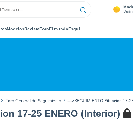
Madr
Madri
ites
Modelos
Revista
Foro
El mundo
Esquí
Foro General de Seguimiento
--->SEGUIMIENTO Situacion 17-25
on 17-25 ENERO (Interior)