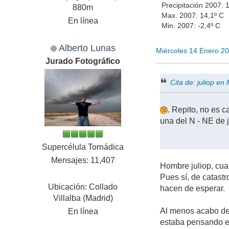
Precipitación 2007:
880m
Max. 2007: 14,1º C
En línea
Min. 2007: -2,4º C
Alberto Lunas
Miércoles 14 Enero 2
Jurado Fotográfico
Cita de: juliop e
. Repito, no es 
una del N - NE de 
Supercélula Tornádica
Mensajes: 11,407
Hombre juliop, cua
Pues sí, de catast
Ubicación: Collado
hacen de esperar.
Villalba (Madrid)
Al menos acabo de 
En línea
estaba pensando en