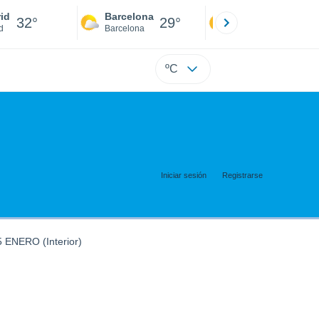
id
Barcelona
Sevilla
32°
29°
34°
d
Barcelona
Sevilla
ºC
Iniciar sesión
Registrarse
 ENERO (Interior)