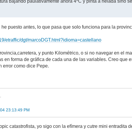
tura bajando paulativamente ahora 4ºC y pinta a helada sino se
e he puesto antes, lo que pasa que solo funciona para la provin
219/etraffic/dgt/marcoDGT.html?idioma=castellano
ovincia,carretera, y punto Kilométrico, o si no navegar en el 
ias en forma de gráfica de cada una de las variables. Creo que 
n error como dice Pepe.
.
004 23:13:49 PM
 topic catastrofista, yo sigo con la efímera y cutre mini entradita d