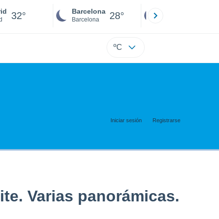
id
Barcelona
Sevilla
32°
28°
30°
d
Barcelona
Sevilla
ºC
Iniciar sesión
Registrarse
ite. Varias panorámicas.