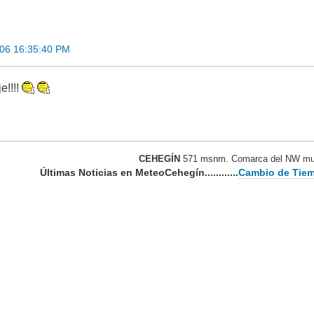
006 16:35:40 PM
e!!!!
CEHEGÍN
571 msnm. Comarca del NW mur
Últimas Noticias en MeteoCehegín............
Cambio de Tiem