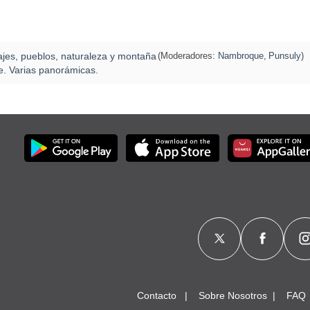
ajes, pueblos, naturaleza y montaña
(Moderadores:
Nambroque
,
Punsuly
)
te. Varias panorámicas.
Contacto
Sobre Nosotros
FAQ