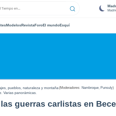
Madr
Madri
ites
Modelos
Revista
Foro
El mundo
Esquí
ajes, pueblos, naturaleza y montaña
(Moderadores:
Nambroque
,
Punsuly
)
te. Varias panorámicas.
 las guerras carlistas en Bece