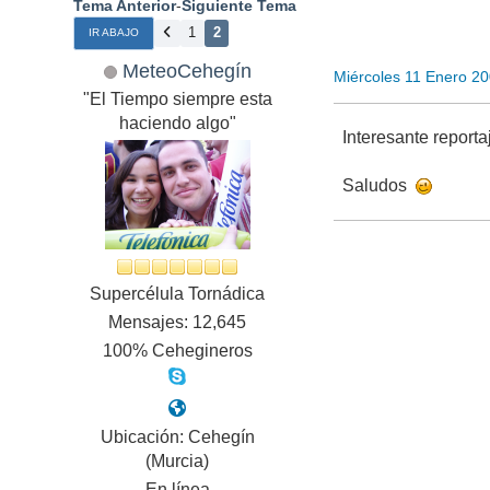
Tema Anterior
-
Siguiente Tema
1
2
IR ABAJO
MeteoCehegín
Miércoles 11 Enero 2
"El Tiempo siempre esta
haciendo algo"
Interesante reportaj
Saludos
Supercélula Tornádica
Mensajes: 12,645
100% Cehegineros
Ubicación: Cehegín
(Murcia)
En línea