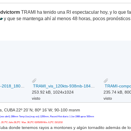
dvictorm
TRAMI ha tenido una RI espectacular hoy, y lo que f
y que se mantenga ahí al menos 48 horas, pocos pronósticos 
TRAMI_ATCF_24-09-2018_18092312.gif
TRAMI_vis_120kts-938mb-184N-1311E1z_24-02018.jpg
253.92 kB, 1024x1024
235.74 kB, 80
visto
visto
, CUBA 22º 20`N; 80º 16`W; 90-100 msnm
(nov-abril) 288mm Temp Lluv.(may-oct) 1200mm, Record Hist diario: 1 Jun 1988 aprox 500mm
20.7ºC Julio 28.2ºC Max. 36.2ºC 02/05/09 Min. 6.2ºC 15/12/10
Cuba donde tenemos rayos a montones y algún tornadito además de l