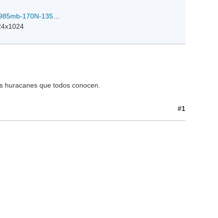
TRAMI.65kts-985mb-170N-1359E.096pc22z_22-09-2018.jpg
24x1024
os huracanes que todos conocen.
#1