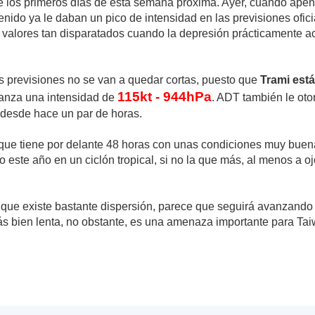
e los primeros días de esta semana próxima. Ayer, cuando apen
tenido ya le daban un pico de intensidad en las previsiones ofi
 valores tan disparatados cuando la depresión prácticamente a
 previsiones no se van a quedar cortas, puesto que
Trami est
115kt - 944hPa
canza una intensidad de
. ADT también le oto
desde hace un par de horas.
que tiene por delante 48 horas con unas condiciones muy buenas
o este año en un ciclón tropical, si no la que más, al menos a ojo
nque existe bastante dispersión, parece que seguirá avanzand
 bien lenta, no obstante, es una amenaza importante para Taiw