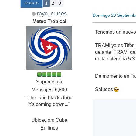
1
2
IR ABAJO
rayo_cruces
Domingo 23 Septiemb
Meteo Tropical
Tenemos un nuevo T
TRAMI ya es Tifón 
delante TRAMI debe
de la categoría 5 
De momento en Tai
Supercélula
Saludos
Mensajes: 6,890
"The long black cloud
it`s coming down..."
Ubicación: Cuba
En línea