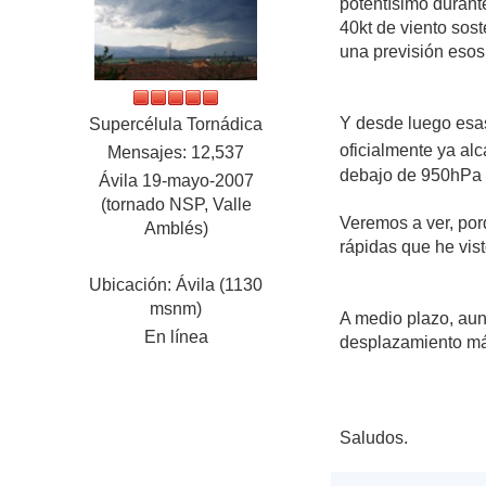
potentísimo durant
40kt de viento sos
una previsión esos
Y desde luego esas
Supercélula Tornádica
oficialmente ya al
Mensajes: 12,537
debajo de 950hPa 
Ávila 19-mayo-2007
(tornado NSP, Valle
Veremos a ver, por
Amblés)
rápidas que he vist
Ubicación: Ávila (1130
msnm)
A medio plazo, au
En línea
desplazamiento más
Saludos.