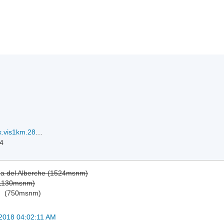
20180923.2143.f17.x.vis1km.28WTRAMI.120kts-938mb-180N-1321E.100pc.jpg
24
ga del Alberche (1524msnm)
(1130msnm)
)
(750msnm)
2018 04:02:11 AM