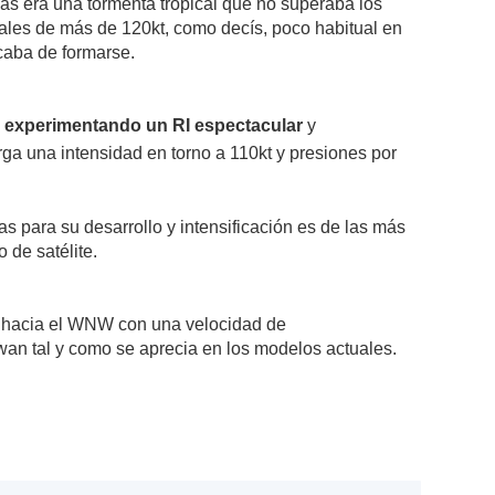
as era una tormenta tropical que no superaba los
ciales de más de 120kt, como decís, poco habitual en
caba de formarse.
á experimentando un RI espectacular
y
rga una intensidad en torno a 110kt y presiones por
 para su desarrollo y intensificación es de las más
 de satélite.
o hacia el WNW con una velocidad de
an tal y como se aprecia en los modelos actuales.