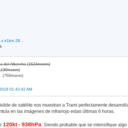
20180923.1450.hm8.x.ir1km.28WTRAMI.115kts-944mb-175N-1332E.100pc.jpg
4
ga del Alberche (1524msnm)
(1130msnm)
)
(750msnm)
2018 01:43:42 AM
sible de satélite nos muestran a Trami perfectamente desarroll
intuía en las imágenes de infrarrojo estas últimas 6 horas.
120kt - 938hPa
de
. Siendo probable que se intensifique algo