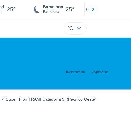
id
Barcelona
Sevilla
25°
25°
24°
d
Barcelona
Sevilla
ºC
Iniciar sesión
Registrarse
Super Tifón TRAMI Categoría 5, (Pacífico Oeste)