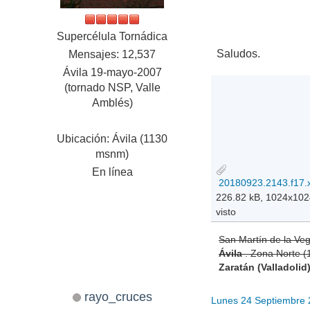
Supercélula Tornádica
Saludos.
Mensajes: 12,537
Ávila 19-mayo-2007
(tornado NSP, Valle
Amblés)
Ubicación: Ávila (1130
msnm)
En línea
226.82 kB, 1024x10
visto
San Martín de la Ve
Ávila
. Zona Norte 
Zaratán (Valladolid
rayo_cruces
Lunes 24 Septiembre 