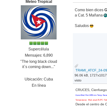
Meteo Tropical
Como bien dices
G
a Cat. 5 Mañana
Saludos
Supercélula
Mensajes: 6,890
"The long black cloud
it`s coming down..."
96.06 kB, 1727x1017
Ubicación: Cuba
visto
En línea
CRUCES, Cienfuegos
Lluvia Med. Hist 1456 mm Temp. Seca
Temperaturas Med. anual 25.3ºC Feb. 
Desde el centro de 