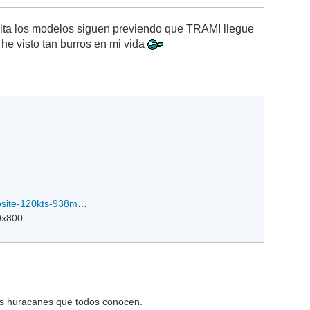
alta los modelos siguen previendo que TRAMI llegue
he visto tan burros en mi vida
TRAMI-composite-120kts-938mb-180N-1321E1z-24-09-2018.jpg
0x800
os huracanes que todos conocen.