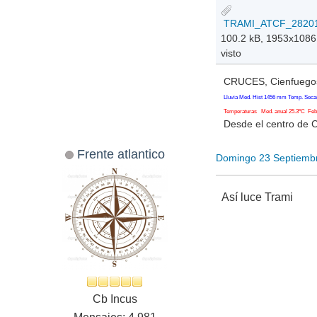
100.2 kB, 1953x1086
visto
CRUCES, Cienfuegos
Lluvia Med. Hist 1456 mm Temp. Seca
Temperaturas Med. anual 25.3ºC Feb. 
Desde el centro de 
Frente atlantico
Domingo 23 Septiemb
Así luce Trami
Cb Incus