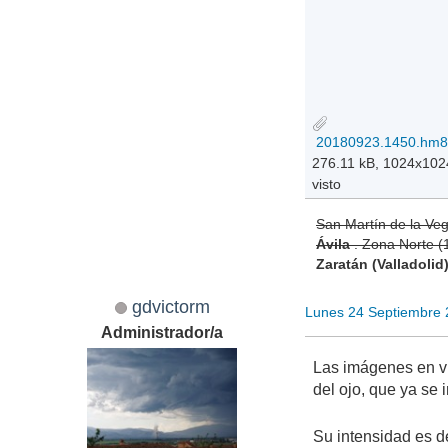
276.11 kB, 1024x102
visto
San Martín de la Ve
Ávila
. Zona Norte 
Zaratán (Valladolid
gdvictorm
Lunes 24 Septiembre 
Administrador/a
Las imágenes en vi
del ojo, que ya se 
Su intensidad es 