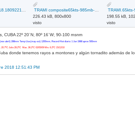
TRAMI_ATCF_282018.18092212.gif
TRAMI composite65kts-985mb-170N-1359E_22z_22-09-2018.jpg
226.43 kB, 800x800
198.55 kB, 10
visto
visto
, CUBA 22º 20`N; 80º 16`W; 90-100 msnm
(nov-abril) 288mm Temp Lluv.(may-oct) 1200mm, Record Hist diario: 1 Jun 1988 aprox 500mm
20.7ºC Julio 28.2ºC Max. 36.2ºC 02/05/09 Min. 6.2ºC 15/12/10
Cuba donde tenemos rayos a montones y algún tornadito además de l
re 2018 12:51:43 PM