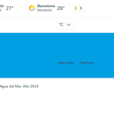
id
Barcelona
Sevilla
27°
28°
28°
d
Barcelona
Sevilla
ºC
Iniciar sesión
Registrarse
Agua del Mar. Año 2019