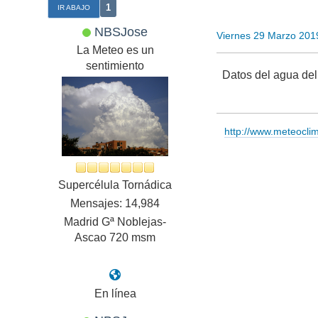
1
IR ABAJO
NBSJose
Viernes 29 Marzo 201
La Meteo es un
sentimiento
Datos del agua del
http://www.meteocl
Supercélula Tornádica
Mensajes: 14,984
Madrid Gª Noblejas-
Ascao 720 msm
En línea