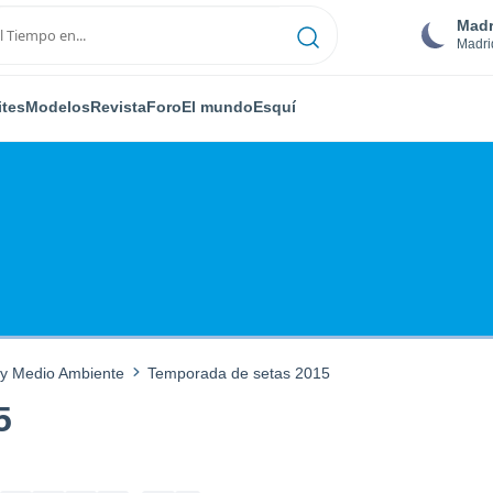
Madr
Madri
ites
Modelos
Revista
Foro
El mundo
Esquí
 y Medio Ambiente
Temporada de setas 2015
5