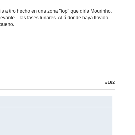
lis a tiro hecho en una zona "top" que diría Mourinho.
vante... las fases lunares. Allá donde haya llovido
 bueno.
#162