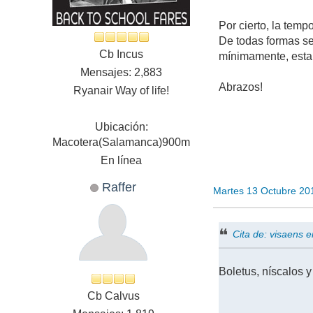
Por cierto, la temp
De todas formas señ
Cb Incus
mínimamente, esta
Mensajes: 2,883
Abrazos!
Ryanair Way of life!
Ubicación:
Macotera(Salamanca)900m
En línea
Raffer
Martes 13 Octubre 20
Cita de: visaens 
Boletus, níscalos y
Cb Calvus