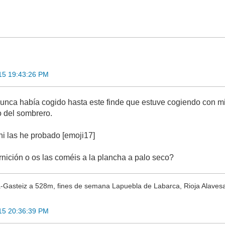
15 19:43:26 PM
nca había cogido hasta este finde que estuve cogiendo con mi a
o del sombrero.
i las he probado [emoji17]
ición o os las coméis a la plancha a palo seco?
a-Gasteiz a 528m, fines de semana Lapuebla de Labarca, Rioja Alaves
15 20:36:39 PM