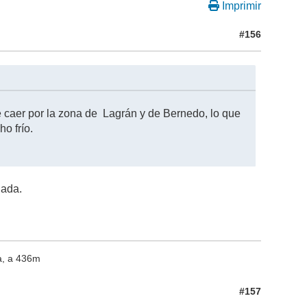
Imprimir
#156
caer por la zona de Lagrán y de Bernedo, lo que
o frío.
gada.
a, a 436m
#157