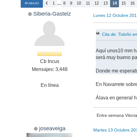
...
1
8
9
10
11
12
13
14
15
16
IR ABAJO
Siberia-Gasteiz
Lunes 12 Octubre 201
Cita de: Toloño 
Aquí unos10 mm ha
será muy bueno par
Cb Incus
Mensajes: 3,448
Donde me esperaba
En Navarrete sobre
En línea
Álava en general h
Entre semana Vitori
joseaveiga
Martes 13 Octubre 20