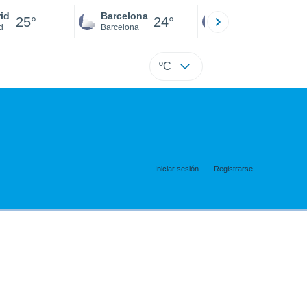
id
Barcelona
Sevilla
25°
24°
25°
d
Barcelona
Sevilla
ºC
Iniciar sesión
Registrarse