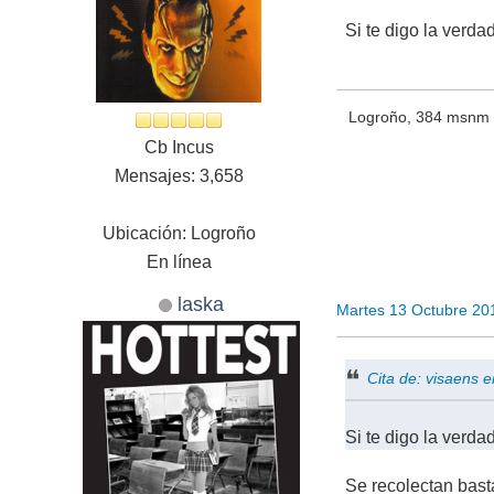
Si te digo la verda
Logroño, 384 msnm
Cb Incus
Mensajes: 3,658
Ubicación: Logroño
En línea
laska
Martes 13 Octubre 20
Cita de: visaens 
Si te digo la verda
Se recolectan bast