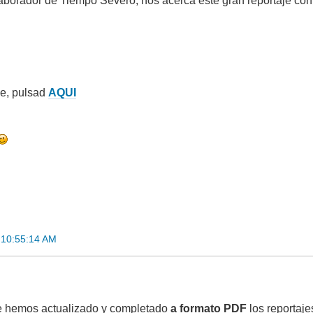
laborador de Tiempo Severo, nos acerca este gran reportaje con
je, pulsad
AQUI
 10:55:14 AM
 hemos actualizado y completado
a formato PDF
los reportaje