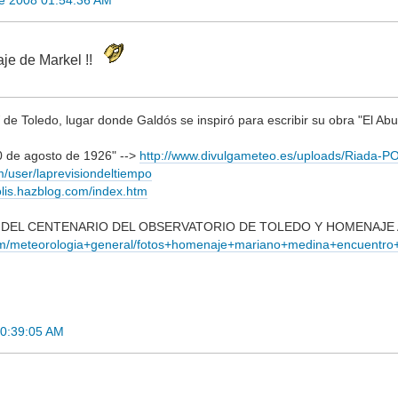
re 2008 01:54:36 AM
aje de Markel !!
de Toledo, lugar donde Galdós se inspiró para escribir su obra "El Abu
0 de agosto de 1926" -->
http://www.divulgameteo.es/uploads/Riada-P
m/user/laprevisiondeltiempo
iolis.hazblog.com/index.htm
L CENTENARIO DEL OBSERVATORIO DE TOLEDO Y HOMENAJE A M
.com/meteorologia+general/fotos+homenaje+mariano+medina+encuentr
00:39:05 AM