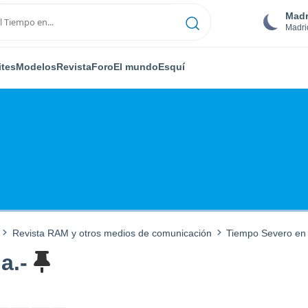
Madr
Madri
ites
Modelos
Revista
Foro
El mundo
Esquí
Revista RAM y otros medios de comunicación
Tiempo Severo en
a.-