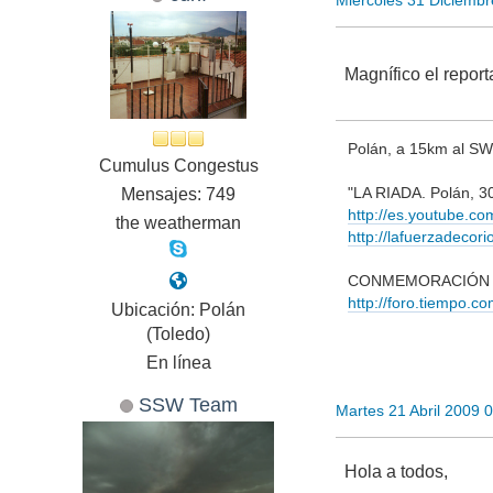
Miércoles 31 Diciemb
Magnífico el report
Polán, a 15km al SW 
Cumulus Congestus
"LA RIADA. Polán, 3
Mensajes: 749
http://es.youtube.co
the weatherman
http://lafuerzadecor
CONMEMORACIÓN DE
http://foro.tiempo
Ubicación: Polán
(Toledo)
En línea
SSW Team
Martes 21 Abril 2009 
Hola a todos,