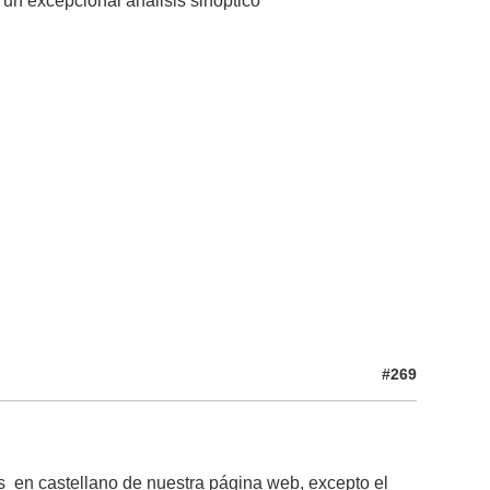
 un excepcional análisis sinóptico
#269
s en castellano de nuestra página web, excepto el