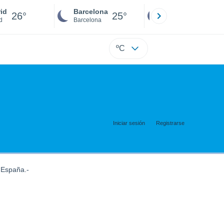
id
Barcelona
Sevilla
26°
25°
25°
d
Barcelona
Sevilla
ºC
Iniciar sesión
Registrarse
 España.-