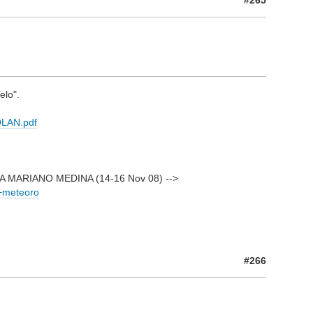
elo".
OLAN.pdf
ARIANO MEDINA (14-16 Nov 08) -->
o+meteoro
#266