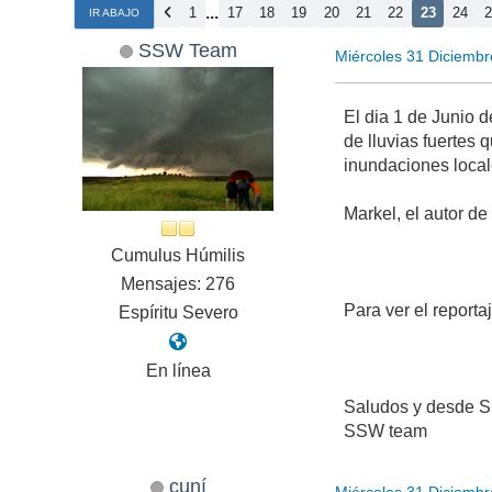
...
1
17
18
19
20
21
22
23
24
IR ABAJO
SSW Team
Miércoles 31 Diciemb
El dia 1 de Junio 
de lluvias fuertes
inundaciones locale
Markel, el autor de
Cumulus Húmilis
Mensajes: 276
Para ver el reporta
Espíritu Severo
En línea
Saludos y desde S
SSW team
cuní