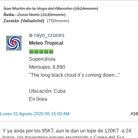
San Martín de la Vega del Alberche (1524msnm)
Ávila
. Zona Norte (1130msnm)
Zaratán (Valladolid)
(750msnm)
rayo_cruces
Meteo Tropical
Supercélula
Mensajes: 6,890
"The long black cloud it`s coming down..."
Ubicación: Cuba
En línea
#10
Lunes 31 Agosto 2020 05:15:02 AM
Y ya anda por los 95KT, aun le dan un tope de 120KT a 24
horas, las trayectoria siguen apuntando a Corea del Sur.