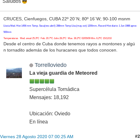
Saludos
CRUCES, Cienfuegos, CUBA 22º 20`N; 80º 16`W; 90-100 msnm
Lluvia Med. Hist 1456 mm Temp. Seca(nov-abril) 288mm Temp Lluv.(may-oct) 1200mm, Record Hist diario: 1 Jun 1988 aprox
500mm
Temperaturas Med. anual 25.3ºC Feb. 20.7ºC Julio 28.2ºC Max. 36.2ºC 02/05/09 Min. 6.2ºC 15/12/10
Desde el centro de Cuba donde tenemos rayos a montones y algú
n tornadito además de los huracanes que todos conocen.
Torrelloviedo
La vieja guardia de Meteored
Supercélula Tornádica
Mensajes: 18,192
Ubicación: Oviedo
En línea
#2
Viernes 28 Agosto 2020 07:00:25 AM