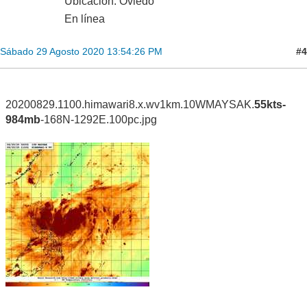
Ubicación: Oviedo
En línea
#4
Sábado 29 Agosto 2020 13:54:26 PM
20200829.1100.himawari8.x.wv1km.10WMAYSAK.
55kts-
984mb
-168N-1292E.100pc.jpg