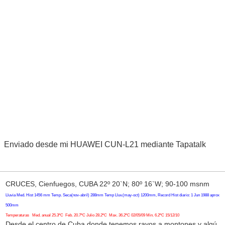
Enviado desde mi HUAWEI CUN-L21 mediante Tapatalk
CRUCES, Cienfuegos, CUBA 22º 20`N; 80º 16`W; 90-100 msnm
Lluvia Med. Hist 1456 mm Temp. Seca(nov-abril) 288mm Temp Lluv.(may-oct) 1200mm, Record Hist diario: 1 Jun 1988 aprox
500mm
Temperaturas Med. anual 25.3ºC Feb. 20.7ºC Julio 28.2ºC Max. 36.2ºC 02/05/09 Min. 6.2ºC 15/12/10
Desde el centro de Cuba donde tenemos rayos a montones y algú