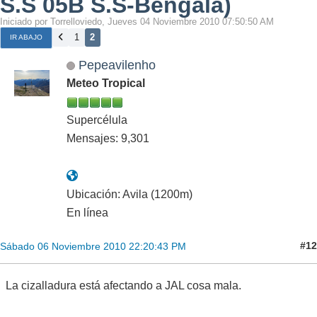
S.S 05B S.S-Bengala)
Iniciado por Torrelloviedo, Jueves 04 Noviembre 2010 07:50:50 AM
1
2
IR ABAJO
Pepeavilenho
Meteo Tropical
Supercélula
Mensajes: 9,301
Ubicación: Avila (1200m)
En línea
#12
Sábado 06 Noviembre 2010 22:20:43 PM
La cizalladura está afectando a JAL cosa mala.