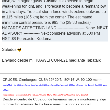
km/h) with higher gusts. Cristina is expected to begin
weakening tonight, and is forecast to become a remnant low
in a few days. Tropical-storm-force winds extend outward up
to 115 miles (185 km) from the center. The estimated
minimum central pressure is 993 mb (29.33 inches).
HAZARDS AFFECTING LAND ---------------------- None. NEXT
ADVISORY ------------- Next complete advisory at 500 PM
HST. $$ Forecaster Kodama
Saludos
Enviado desde mi HUAWEI CUN-L21 mediante Tapatalk
CRUCES, Cienfuegos, CUBA 22º 20`N; 80º 16`W; 90-100 msnm
Lluvia Med. Hist 1456 mm Temp. Seca(nov-abril) 288mm Temp Lluv.(may-oct) 1200mm, Record Hist diario: 1 Jun 1988 aprox
500mm
Temperaturas Med. anual 25.3ºC Feb. 20.7ºC Julio 28.2ºC Max. 36.2ºC 02/05/09 Min. 6.2ºC 15/12/10
Desde el centro de Cuba donde tenemos rayos a montones y algú
n tornadito además de los huracanes que todos conocen.