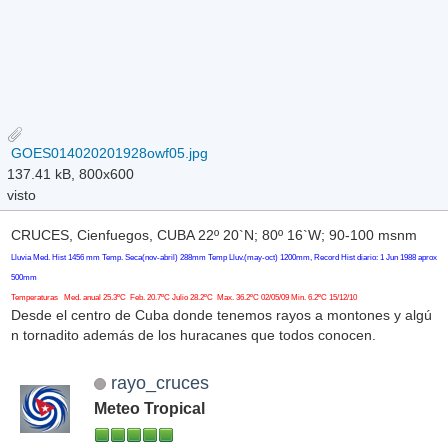
GOES014020201928owf05.jpg
137.41 kB, 800x600
visto
CRUCES, Cienfuegos, CUBA 22º 20`N; 80º 16`W; 90-100 msnm
Lluvia Med. Hist 1456 mm Temp. Seca(nov-abril) 288mm Temp Lluv.(may-oct) 1200mm, Record Hist diario: 1 Jun 1988 aprox
500mm
Temperaturas Med. anual 25.3ºC Feb. 20.7ºC Julio 28.2ºC Max. 36.2ºC 02/05/09 Min. 6.2ºC 15/12/10
Desde el centro de Cuba donde tenemos rayos a montones y algú
n tornadito además de los huracanes que todos conocen.
rayo_cruces
Meteo Tropical