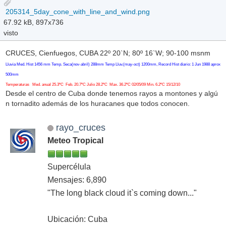
205314_5day_cone_with_line_and_wind.png
67.92 kB, 897x736
visto
CRUCES, Cienfuegos, CUBA 22º 20`N; 80º 16`W; 90-100 msnm
Lluvia Med. Hist 1456 mm Temp. Seca(nov-abril) 288mm Temp Lluv.(may-oct) 1200mm, Record Hist diario: 1 Jun 1988 aprox
500mm
Temperaturas Med. anual 25.3ºC Feb. 20.7ºC Julio 28.2ºC Max. 36.2ºC 02/05/09 Min. 6.2ºC 15/12/10
Desde el centro de Cuba donde tenemos rayos a montones y algú
n tornadito además de los huracanes que todos conocen.
rayo_cruces
Meteo Tropical
Supercélula
Mensajes: 6,890
"The long black cloud it`s coming down..."
Ubicación: Cuba