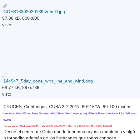
GOES18302020189iVdhdD.jpg
97.86 kB, 800x600
visto
144947_5day_cone_with_line_and_wind.png
68.77 kB, 897x736
visto
CRUCES, Cienfuegos, CUBA 22º 20`N; 80º 16`W; 90-100 msnm
Lluvia Med. Hist 1456 mm Temp. Seca(nov-abril) 288mm Temp Lluv.(may-oct) 1200mm, Record Hist diario: 1 Jun 1988 aprox
500mm
Temperaturas Med. anual 25.3ºC Feb. 20.7ºC Julio 28.2ºC Max. 36.2ºC 02/05/09 Min. 6.2ºC 15/12/10
Desde el centro de Cuba donde tenemos rayos a montones y algú
n tornadito además de los huracanes que todos conocen.