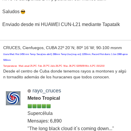
Saludos
Enviado desde mi HUAWEI CUN-L21 mediante Tapatalk
CRUCES, Cienfuegos, CUBA 22º 20`N; 80º 16`W; 90-100 msnm
Lluvia Med. Hist 1456 mm Temp. Seca(nov-abril) 288mm Temp Lluv.(may-oct) 1200mm, Record Hist diario: 1 Jun 1988 aprox
500mm
Temperaturas Med. anual 25.3ºC Feb. 20.7ºC Julio 28.2ºC Max. 36.2ºC 02/05/09 Min. 6.2ºC 15/12/10
Desde el centro de Cuba donde tenemos rayos a montones y algú
n tornadito además de los huracanes que todos conocen.
rayo_cruces
Meteo Tropical
Supercélula
Mensajes: 6,890
"The long black cloud it`s coming down..."