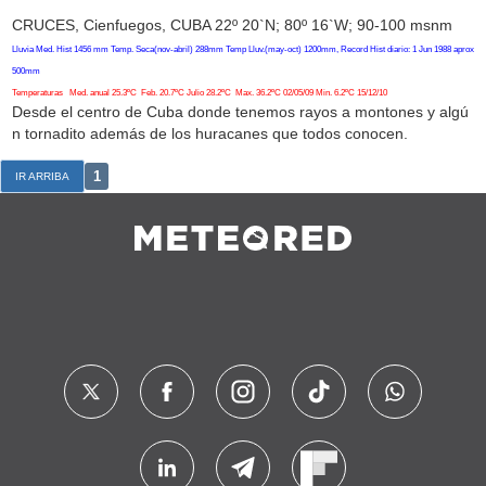
CRUCES, Cienfuegos, CUBA 22º 20`N; 80º 16`W; 90-100 msnm
Lluvia Med. Hist 1456 mm Temp. Seca(nov-abril) 288mm Temp Lluv.(may-oct) 1200mm, Record Hist diario: 1 Jun 1988 aprox
500mm
Temperaturas Med. anual 25.3ºC Feb. 20.7ºC Julio 28.2ºC Max. 36.2ºC 02/05/09 Min. 6.2ºC 15/12/10
Desde el centro de Cuba donde tenemos rayos a montones y algú
n tornadito además de los huracanes que todos conocen.
1
IR ARRIBA