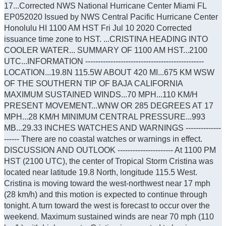
17...Corrected NWS National Hurricane Center Miami FL
EP052020 Issued by NWS Central Pacific Hurricane Center
Honolulu HI 1100 AM HST Fri Jul 10 2020 Corrected
issuance time zone to HST. ...CRISTINA HEADING INTO
COOLER WATER... SUMMARY OF 1100 AM HST...2100
UTC...INFORMATION -----------------------------------------------
LOCATION...19.8N 115.5W ABOUT 420 MI...675 KM WSW
OF THE SOUTHERN TIP OF BAJA CALIFORNIA
MAXIMUM SUSTAINED WINDS...70 MPH...110 KM/H
PRESENT MOVEMENT...WNW OR 285 DEGREES AT 17
MPH...28 KM/H MINIMUM CENTRAL PRESSURE...993
MB...29.33 INCHES WATCHES AND WARNINGS --------------
------ There are no coastal watches or warnings in effect.
DISCUSSION AND OUTLOOK ---------------------- At 1100 PM
HST (2100 UTC), the center of Tropical Storm Cristina was
located near latitude 19.8 North, longitude 115.5 West.
Cristina is moving toward the west-northwest near 17 mph
(28 km/h) and this motion is expected to continue through
tonight. A turn toward the west is forecast to occur over the
weekend. Maximum sustained winds are near 70 mph (110