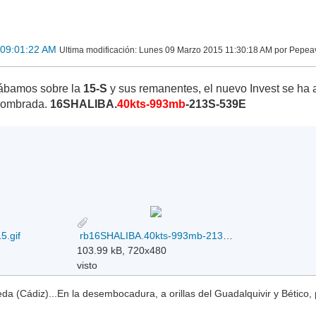
 09:01:22 AM
Ultima modificación
: Lunes 09 Marzo 2015 11:30:18 AM por Pepea
ábamos sobre la
15-S
y sus remanentes, el nuevo Invest se ha
 nombrada.
16SHALIBA.
40kts-993mb
-213S-539E
5.gif
rb16SHALIBA.40kts-993mb-213S-539E_09-03-2015.gif
103.99 kB, 720x480
visto
a (Cádiz)...En la desembocadura, a orillas del Guadalquivir y Bético, 