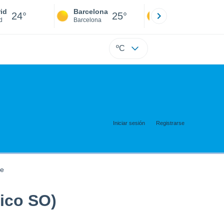
id
Barcelona
Sevilla
24°
25°
24°
d
Barcelona
Sevilla
ºC
Iniciar sesión
Registrarse
te
ico SO)