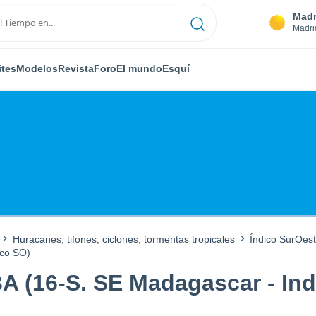
Madr
Madri
ites
Modelos
Revista
Foro
El mundo
Esquí
Huracanes, tifones, ciclones, tormentas tropicales
Índico SurOes
ico SO)
A (16-S. SE Madagascar - Ind