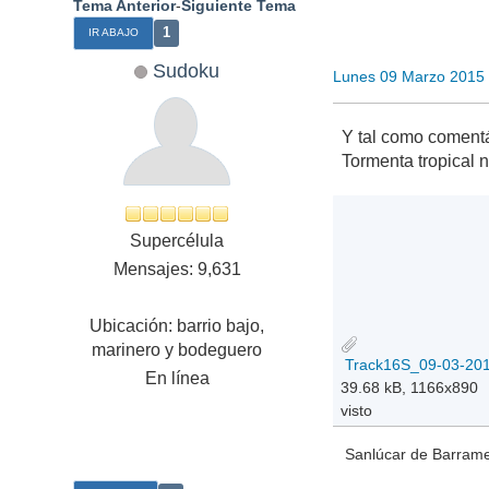
Tema Anterior
-
Siguiente Tema
1
IR ABAJO
Sudoku
Lunes 09 Marzo 2015
Y tal como coment
Tormenta tropical
Supercélula
Mensajes: 9,631
Ubicación: barrio bajo,
marinero y bodeguero
Track16S_09-03-201
En línea
39.68 kB, 1166x890
visto
Sanlúcar de Barramed