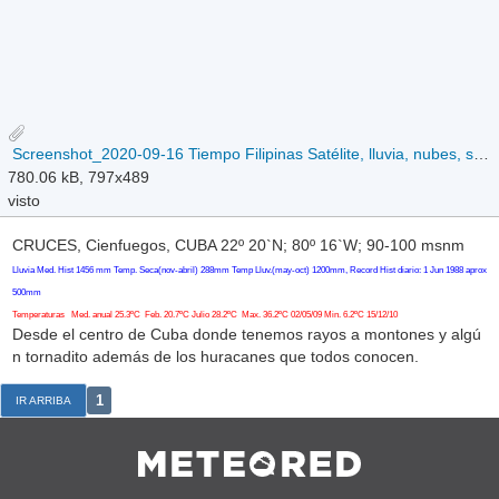
Screenshot_2020-09-16 Tiempo Filipinas Satélite, lluvia, nubes, sol en Filipinas - SAT24 com.png
780.06 kB, 797x489
visto
CRUCES, Cienfuegos, CUBA 22º 20`N; 80º 16`W; 90-100 msnm
Lluvia Med. Hist 1456 mm Temp. Seca(nov-abril) 288mm Temp Lluv.(may-oct) 1200mm, Record Hist diario: 1 Jun 1988 aprox
500mm
Temperaturas Med. anual 25.3ºC Feb. 20.7ºC Julio 28.2ºC Max. 36.2ºC 02/05/09 Min. 6.2ºC 15/12/10
Desde el centro de Cuba donde tenemos rayos a montones y algú
n tornadito además de los huracanes que todos conocen.
1
IR ARRIBA