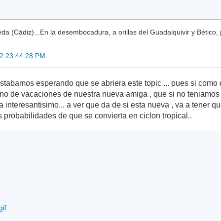
a (Cádiz)...En la desembocadura, a orillas del Guadalquivir y Bético, 
2 23:44:28 PM
estabamos esperando que se abriera este topic ... pues si com
o de vacaciones de nuestra nueva amiga , que si no teniamos 
ta interesantisimo... a ver que da de si esta nueva , va a tener q
probabilidades de que se convierta en ciclon tropical..
if