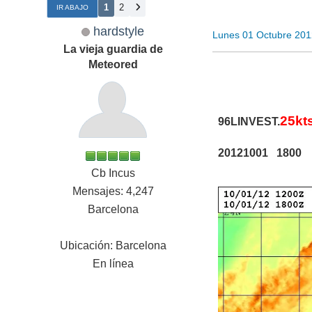
1
2
IR ABAJO
hardstyle
Lunes 01 Octubre 201
La vieja guardia de
Meteored
25kt
96LINVEST.
20121001 1800
Cb Incus
Mensajes: 4,247
Barcelona
Ubicación: Barcelona
En línea