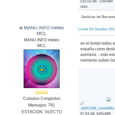
132.52 kB, 720x480
visto
Sanlúcar de Barramed
MANU INFO meteo
Lunes 01 Octubre 201
MCL
MANU INFO meteo
en el fondo todos 
MCL
españa como destin
aventura .. esto es
momento suben las 
Cumulus Congestus
Mensajes: 791
at201296_model96l.g
ESTACION "ALECTO
37.63 kB, 640x480