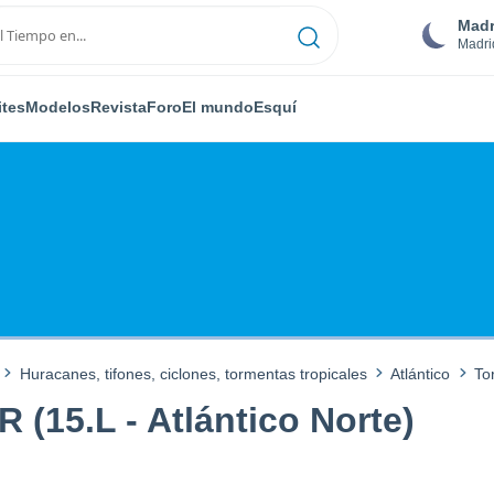
Madr
Madri
ites
Modelos
Revista
Foro
El mundo
Esquí
Huracanes, tifones, ciclones, tormentas tropicales
Atlántico
To
(15.L - Atlántico Norte)