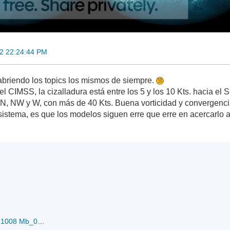
2 22:24:44 PM
 abriendo los topics los mismos de siempre.
l CIMSS, la cizalladura está entre los 5 y los 10 Kts. hacia el S
l N, NW y W, con más de 40 Kts. Buena vorticidad y convergenci
istema, es que los modelos siguen erre que erre en acercarlo a 
rb-Invest96L_25 Kts-1008 Mb_01-10-2012.jpg