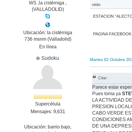
WS ,la cistérniga ,
visto
(VALLADOLID)
ESTACION "ALECTO 
Ubicación: la cistérniga
PAGINA FACEBOOK :
736 msnm (Valladolid)
En línea
Sudoku
Martes 02 Octubre 20
Citar
Parece estar esper
Pues toma ya
ST
LA ACTIVIDAD D
Supercélula
PRESION LOCALI
Mensajes: 9,631
CABO VERDE ES
CONDICIONES A
DE UNA DEPRESI
Ubicación: barrio bajo,