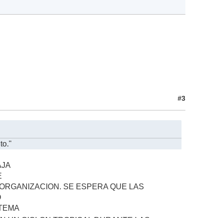
#3
to."
AJA
E
RGANIZACION. SE ESPERA QUE LAS
O
STEMA