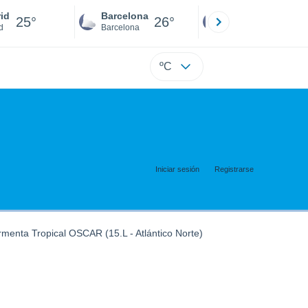
id
Barcelona
Sevilla
25°
26°
26°
d
Barcelona
Sevilla
ºC
Iniciar sesión
Registrarse
rmenta Tropical OSCAR (15.L - Atlántico Norte)