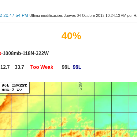
2 20:47:54 PM
Ultima modificación
: Jueves 04 Octubre 2012 10:24:13 AM por H
40%
s
-1008mb-118N-322W
 12.7 33.7
Too Weak
96L
96L