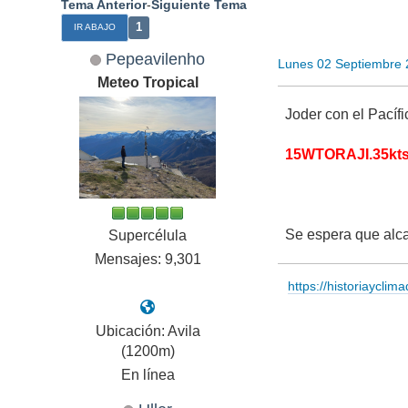
Tema Anterior
-
Siguiente Tema
1
IR ABAJO
Pepeavilenho
Lunes 02 Septiembre 
Meteo Tropical
Joder con el Pacíf
15WTORAJI.35kt
Se espera que alc
Supercélula
Mensajes: 9,301
https://historiayclim
Ubicación: Avila
(1200m)
En línea