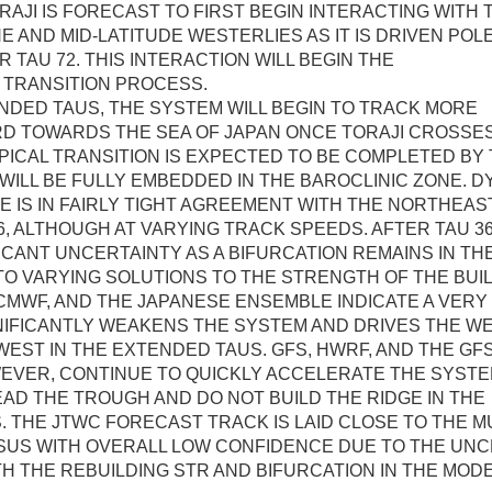
RAJI IS FORECAST TO FIRST BEGIN INTERACTING WITH 
E AND MID-LATITUDE WESTERLIES AS IT IS DRIVEN PO
 TAU 72. THIS INTERACTION WILL BEGIN THE
 TRANSITION PROCESS.
NDED TAUS, THE SYSTEM WILL BEGIN TO TRACK MORE
 TOWARDS THE SEA OF JAPAN ONCE TORAJI CROSSES
PICAL TRANSITION IS EXPECTED TO BE COMPLETED BY 
WILL BE FULLY EMBEDDED IN THE BAROCLINIC ZONE. D
 IS IN FAIRLY TIGHT AGREEMENT WITH THE NORTHEAS
, ALTHOUGH AT VARYING TRACK SPEEDS. AFTER TAU 36
FICANT UNCERTAINTY AS A BIFURCATION REMAINS IN TH
O VARYING SOLUTIONS TO THE STRENGTH OF THE BUI
CMWF, AND THE JAPANESE ENSEMBLE INDICATE A VER
GNIFICANTLY WEAKENS THE SYSTEM AND DRIVES THE 
ST IN THE EXTENDED TAUS. GFS, HWRF, AND THE GF
EVER, CONTINUE TO QUICKLY ACCELERATE THE SYSTE
D THE TROUGH AND DO NOT BUILD THE RIDGE IN THE
 THE JTWC FORECAST TRACK IS LAID CLOSE TO THE MU
US WITH OVERALL LOW CONFIDENCE DUE TO THE UNC
H THE REBUILDING STR AND BIFURCATION IN THE MOD