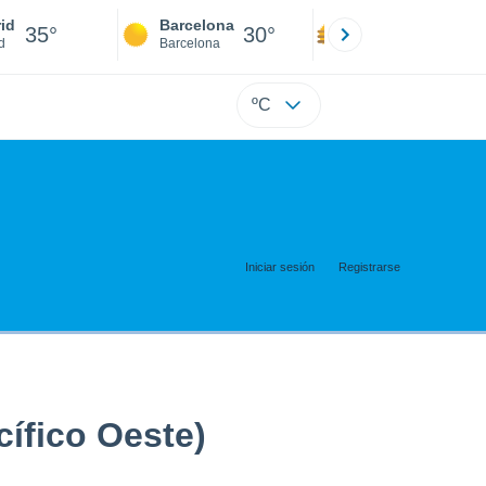
id
Barcelona
Sevilla
35°
30°
37°
d
Barcelona
Sevilla
ºC
Iniciar sesión
Registrarse
cífico Oeste)