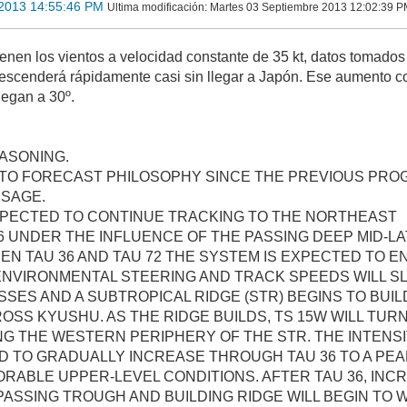
2013 14:55:46 PM
Ultima modificación
: Martes 03 Septiembre 2013 12:02:39 PM
enen los vientos a velocidad constante de 35 kt, datos tomados
descenderá rápidamente casi sin llegar a Japón. Ese aumento 
legan a 30º.
ASONING.
TO FORECAST PHILOSOPHY SINCE THE PREVIOUS PRO
SAGE.
EXPECTED TO CONTINUE TRACKING TO THE NORTHEAST
 UNDER THE INFLUENCE OF THE PASSING DEEP MID-LA
N TAU 36 AND TAU 72 THE SYSTEM IS EXPECTED TO E
ENVIRONMENTAL STEERING AND TRACK SPEEDS WILL S
SES AND A SUBTROPICAL RIDGE (STR) BEGINS TO BUIL
OSS KYUSHU. AS THE RIDGE BUILDS, TS 15W WILL TUR
 THE WESTERN PERIPHERY OF THE STR. THE INTENSI
D TO GRADUALLY INCREASE THROUGH TAU 36 TO A PEA
RABLE UPPER-LEVEL CONDITIONS. AFTER TAU 36, INC
ASSING TROUGH AND BUILDING RIDGE WILL BEGIN TO