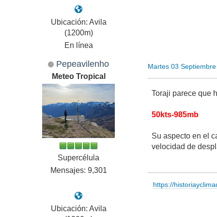
Ubicación: Avila
(1200m)
En línea
Pepeavilenho
Martes 03 Septiembre
Meteo Tropical
Toraji parece que 
50kts-985mb
Su aspecto en el c
velocidad de desp
Supercélula
Mensajes: 9,301
https://historiayclim
Ubicación: Avila