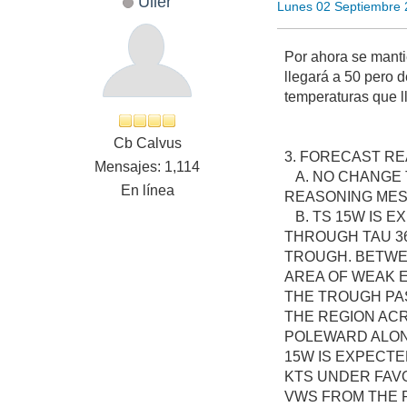
Uller
Lunes 02 Septiembre 
Por ahora se manti
llegará a 50 pero 
temperaturas que l
Cb Calvus
3. FORECAST RE
Mensajes: 1,114
A. NO CHANGE 
En línea
REASONING MES
B. TS 15W IS 
THROUGH TAU 36
TROUGH. BETWEE
AREA OF WEAK 
THE TROUGH PAS
THE REGION ACR
POLEWARD ALONG
15W IS EXPECTE
KTS UNDER FAVO
VWS FROM THE P