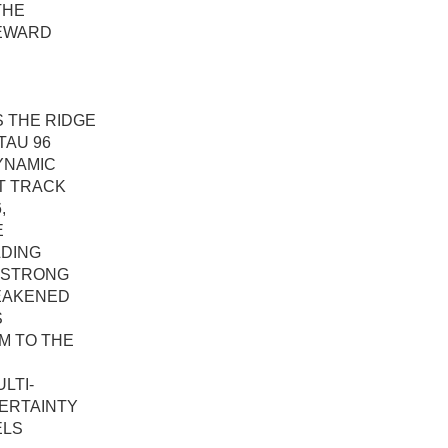
THE
LEWARD
 THE RIDGE
TAU 96
YNAMIC
T TRACK
,
E
LDING
Y STRONG
WEAKENED
S
M TO THE
LTI-
ERTAINTY
ELS