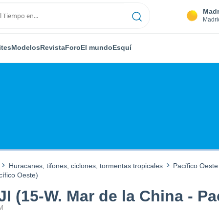
Madr
Madri
ites
Modelos
Revista
Foro
El mundo
Esquí
Huracanes, tifones, ciclones, tormentas tropicales
Pacífico Oeste
ífico Oeste)
 (15-W. Mar de la China - Pa
AM