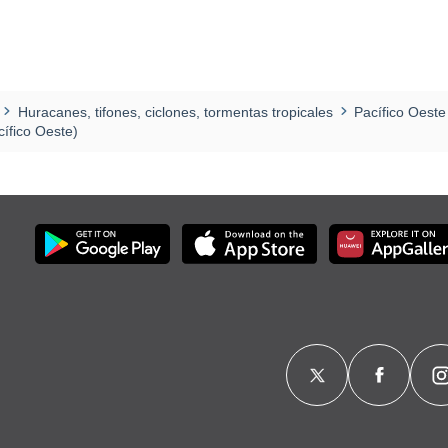
Huracanes, tifones, ciclones, tormentas tropicales
Pacífico Oeste
ífico Oeste)