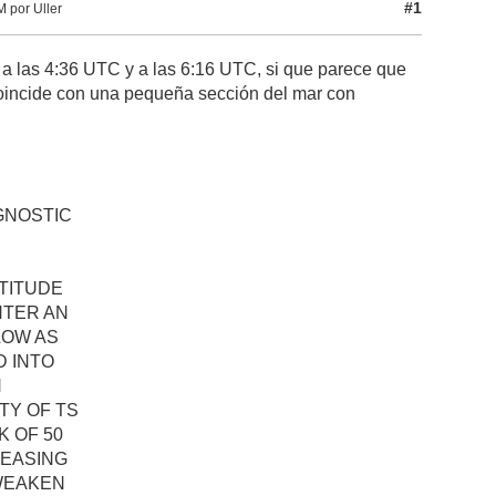
#1
 por Uller
 a las 4:36 UTC y a las 6:16 UTC, si que parece que
coincide con una pequeña sección del mar con
GNOSTIC
TITUDE
NTER AN
LOW AS
D INTO
N
TY OF TS
K OF 50
REASING
 WEAKEN