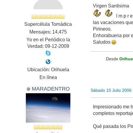
Virgen Santisima
I m p r 
las vacaciones que
Supercélula Tornádica
Pirineos.
Mensajes: 14,475
Enhorabuena por el
Yo en el Periódico la
Saludos
Verdad: 09-12-2009
Desde
Orihue
Ubicación: Orihuela
En línea
MARADENTRO
Sábado 15 Julio 2006
Impresionado me ha
completos reportaj
Qué pasada los Pir