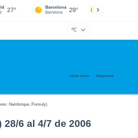
id
Barcelona
Sevilla
27°
29°
27°
d
Barcelona
Sevilla
ºC
Iniciar sesión
Registrarse
res:
Nambroque
,
Punsuly
)
28/6 al 4/7 de 2006