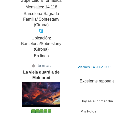
Supercélula Tornádica
Mensajes: 14,118
Barcelona-Sagrada
Família/ Sobrestany
(Girona)
Ubicación:
Barcelona/Sobrestany
(Girona)
En línea
tborras
Viernes 14 Julio 2006
La vieja guardia de
Meteored
Excelente reportaj
Hoy es el primer día d
Mis Fotos