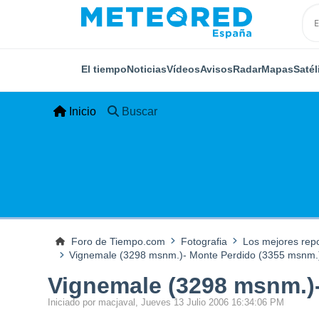
El tiempo
Noticias
Vídeos
Avisos
Radar
Mapas
Satél
Inicio
Buscar
Foro de Tiempo.com
Fotografia
Los mejores rep
Vignemale (3298 msnm.)- Monte Perdido (3355 msnm.)
Vignemale (3298 msnm.)-
Iniciado por macjaval, Jueves 13 Julio 2006 16:34:06 PM