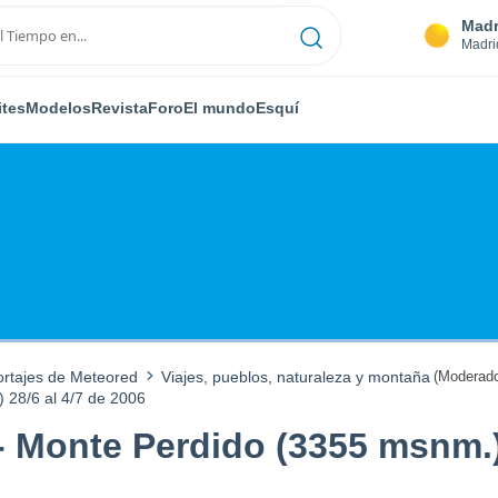
Madr
Madri
ites
Modelos
Revista
Foro
El mundo
Esquí
ortajes de Meteored
Viajes, pueblos, naturaleza y montaña
(Moderado
 28/6 al 4/7 de 2006
 Monte Perdido (3355 msnm.) 