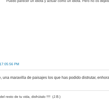
Puedo parecer un idiota y actuar como un idiota. Pero no os dejéi
 17:05:56 PM
e, una maravilla de paisajes los que has podido distrutar, enho
el resto de tu vida, disfrútalo !!!! (J.B.)