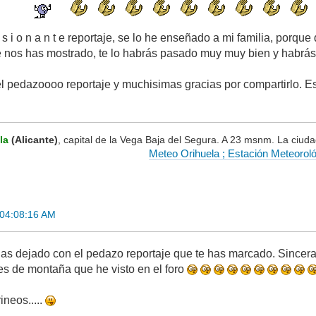
e s i o n a n t e reportaje, se lo he enseñado a mi familia, porq
 nos has mostrado, te lo habrás pasado muy muy bien y habrás d
 pedazoooo reportaje y muchisimas gracias por compartirlo. Est
la
(Alicante)
, capital de la Vega Baja del Segura. A 23 msnm. La ciud
Meteo Orihuela ; Estación Meteorol
 04:08:16 AM
s dejado con el pedazo reportaje que te has marcado. Sinceras
es de montaña que he visto en el foro
ineos.....