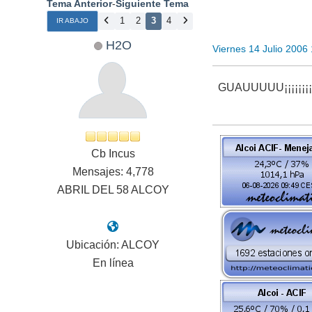
Tema Anterior
-
Siguiente Tema
1
2
3
4
IR ABAJO
H2O
Viernes 14 Julio 2006
GUAUUUUU¡¡¡¡¡¡¡¡
Cb Incus
Mensajes: 4,778
ABRIL DEL 58 ALCOY
Ubicación: ALCOY
En línea