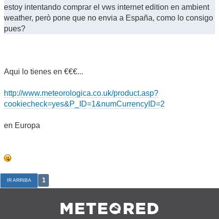
estoy intentando comprar el vws internet edition en ambient
weather, però pone que no envia a España, como lo consigo
pues?
Aqui lo tienes en €€€...
http://www.meteorologica.co.uk/product.asp?
cookiecheck=yes&P_ID=1&numCurrencyID=2
en Europa
1
IR ARRIBA