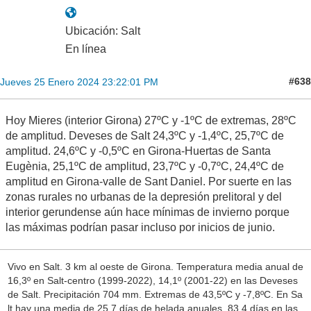
Ubicación: Salt
En línea
#638
Jueves 25 Enero 2024 23:22:01 PM
Hoy Mieres (interior Girona) 27ºC y -1ºC de extremas, 28ºC
de amplitud. Deveses de Salt 24,3ºC y -1,4ºC, 25,7ºC de
amplitud. 24,6ºC y -0,5ºC en Girona-Huertas de Santa
Eugènia, 25,1ºC de amplitud, 23,7ºC y -0,7ºC, 24,4ºC de
amplitud en Girona-valle de Sant Daniel. Por suerte en las
zonas rurales no urbanas de la depresión prelitoral y del
interior gerundense aún hace mínimas de invierno porque
las máximas podrían pasar incluso por inicios de junio.
Vivo en Salt. 3 km al oeste de Girona. Temperatura media anual de
16,3º en Salt-centro (1999-2022), 14,1º (2001-22) en las Deveses
de Salt. Precipitación 704 mm. Extremas de 43,5ºC y -7,8ºC. En Sa
lt hay una media de 25,7 días de helada anuales, 83.4 días en las