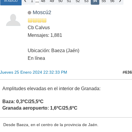
...
1
48
49
50
51
52
53
54
55
56
IR ABAJO
Moscú2
Cb Calvus
Mensajes: 1,881
Ubicación: Baeza (Jaén)
En línea
#636
Jueves 25 Enero 2024 22:32:33 PM
Amplitudes elevadas en el interior de Granada:
Baza: 0,3ºC/25,5ºC
Granada aeropuerto: 1,6ºC/25,6ºC
Desde Baeza, en el centro de la provincia de Jaén.