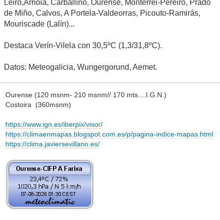
Leiro,Arnoia, Carballiño, Ourense, Monterrei-Pereiro, Prado
de Miño, Calvos, A Portela-Valdeorras, Picouto-Ramirás,
Mouriscade (Lalín)...
Destaca Verín-Vilela con 30,5ºC (1,3/31,8ºC).
Datos: Meteogalicia, Wungergorund, Aemet.
Ourense (120 msnm- 210 msnm// 170 mts....I.G.N.)
Costoira (360msnm)
https://www.ign.es/iberpix/visor/
https://climaenmapas.blogspot.com.es/p/pagina-indice-mapas.html
https://clima.javiersevillano.es/