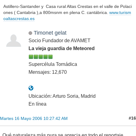
Astillero-Santander y Casa rural Altas Crestas en el valle de Polaci
ones ( Cantabria ),a 800msnm en plena C. cantábrica.
www.turism
oaltascrestas.es
Timonet gelat
Socio Fundador de AVAMET
La vieja guardia de Meteored
Supercélula Tornádica
Mensajes: 12,670
Ubicación: Arturo Soria, Madrid
En línea
#16
Martes 16 Mayo 2006 10:27:42 AM
Qué naturaleza más pura se aprecia en todo el reportaje...