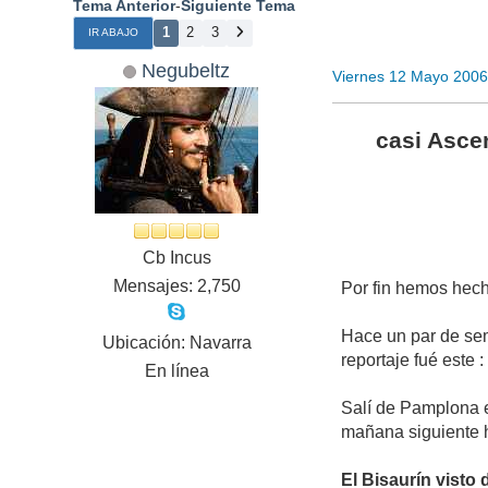
Tema Anterior
-
Siguiente Tema
1
2
3
IR ABAJO
Negubeltz
Viernes 12 Mayo 2006
casi Asce
Cb Incus
Mensajes: 2,750
Por fin hemos hech
Hace un par de sem
Ubicación: Navarra
reportaje fué este 
En línea
Salí de Pamplona e
mañana siguiente h
El Bisaurín visto