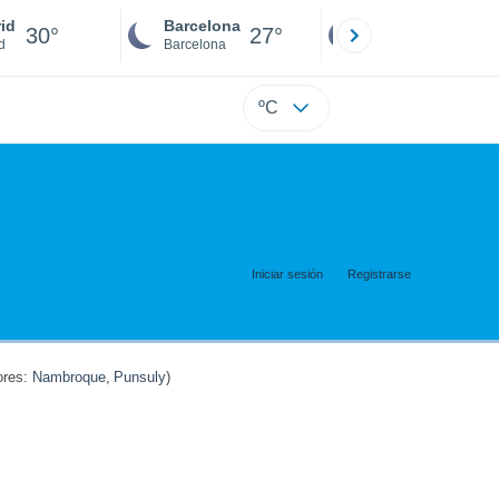
id
Barcelona
Sevilla
30°
27°
29°
d
Barcelona
Sevilla
ºC
Iniciar sesión
Registrarse
res:
Nambroque
,
Punsuly
)