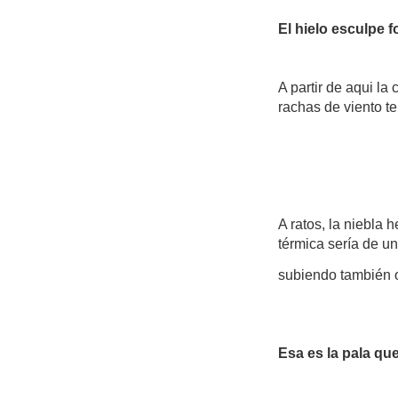
El hielo esculpe 
A partir de aqui l
rachas de viento te
A ratos, la niebla
térmica sería de u
subiendo también 
Esa es la pala qu