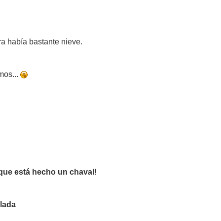
ura había bastante nieve.
mos...
que está hecho un chaval!
lada