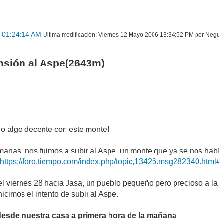
 01:24:14 AM
Ultima modificación
: Viernes 12 Mayo 2006 13:34:52 PM por Negu
nsión al Aspe(2643m)
o algo decente con este monte!
anas, nos fuimos a subir al Aspe, un monte que ya se nos había
:
https://foro.tiempo.com/index.php/topic,13426.msg282340.ht
l viernes 28 hacia Jasa, un pueblo pequeño pero precioso a la v
icimos el intento de subir al Aspe.
 desde nuestra casa a primera hora de la mañana