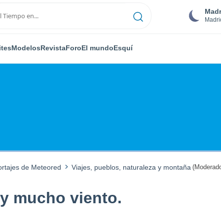
Madr
Madri
ites
Modelos
Revista
Foro
El mundo
Esquí
ortajes de Meteored
Viajes, pueblos, naturaleza y montaña
(Moderado
 y mucho viento.