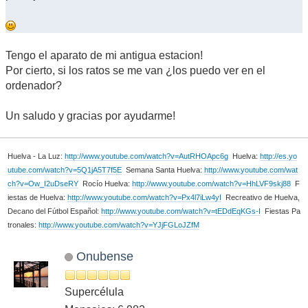
Tengo el aparato de mi antigua estacion!
Por cierto, si los ratos se me van ¿los puedo ver en el
ordenador?
Un saludo y gracias por ayudarme!
Huelva - La Luz:
http://www.youtube.com/watch?v=AutRHOApc6g
Huelva:
http://es.yo
utube.com/watch?v=5Q1jA5T7f5E
Semana Santa Huelva:
http://www.youtube.com/wat
ch?v=Ow_I2uDseRY
Rocío Huelva:
http://www.youtube.com/watch?v=HhLVF9skj88
F
iestas de Huelva:
http://www.youtube.com/watch?v=Px4l7iLw4yI
Recreativo de Huelva,
Decano del Fútbol Español:
http://www.youtube.com/watch?v=tEDdEqKGs-I
Fiestas Pa
tronales:
http://www.youtube.com/watch?v=YJjFGLoJZfM
Onubense
Supercélula