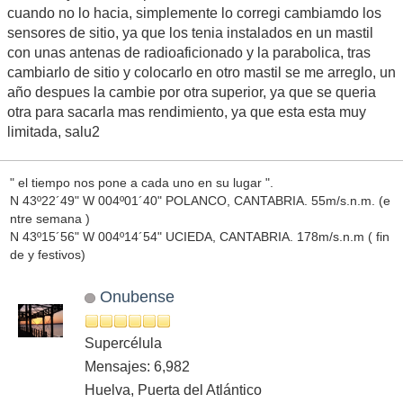
cuando no lo hacia, simplemente lo corregi cambiamdo los
sensores de sitio, ya que los tenia instalados en un mastil
con unas antenas de radioaficionado y la parabolica, tras
cambiarlo de sitio y colocarlo en otro mastil se me arreglo, un
año despues la cambie por otra superior, ya que se queria
otra para sacarla mas rendimiento, ya que esta esta muy
limitada, salu2
" el tiempo nos pone a cada uno en su lugar ".
N 43º22´49" W 004º01´40" POLANCO, CANTABRIA. 55m/s.n.m. (e
ntre semana )
N 43º15´56" W 004º14´54" UCIEDA, CANTABRIA. 178m/s.n.m ( fin
de y festivos)
Onubense
Supercélula
Mensajes: 6,982
Huelva, Puerta del Atlántico