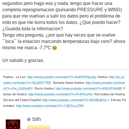
segundos pero hago eso y nada, tengo que hacer una
completa reprogramacion (pulsando PRESSURE y WIND)
para que me vuelvan a salir los datos pero el problema de
esto es que me borra todos los datos. ¿Que puedo hacer?
¿Guarda toda la informacion?
Tengo otra pregunta, ¿por que hay veces que se vuelve
``loca´´ la estacion marcando temperaturas bajo cero? ahora
mismo me marca -7.7ºC
Un saludo y gracias.
Huelva - La Luz:
http://www.youtube.com/watch?v=AutRHOApc6g
Huelva:
http://es.yo
utube.com/watch?v=5Q1jA5T7f5E
Semana Santa Huelva:
http://www.youtube.com/wat
ch?v=Ow_I2uDseRY
Rocío Huelva:
http://www.youtube.com/watch?v=HhLVF9skj88
F
iestas de Huelva:
http://www.youtube.com/watch?v=Px4l7iLw4yI
Recreativo de Huelva,
Decano del Fútbol Español:
http://www.youtube.com/watch?v=tEDdEqKGs-I
Fiestas Pa
tronales:
http://www.youtube.com/watch?v=YJjFGLoJZfM
Sith