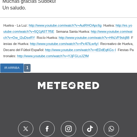
Muchas gracias Sudoku!
Un saludo.
Huelva - La Luz:
http://www.youtube.com/watch?v=AutRHOApc6g
Huelva:
http://es.yo
utube.com/watch?v=5Q1jA5T7f5E
Semana Santa Huelva:
http://www.youtube.com/wat
ch?v=Ow_I2uDseRY
Rocío Huelva:
http://www.youtube.com/watch?v=HhLVF9skj88
F
iestas de Huelva:
http://www.youtube.com/watch?v=Px4l7iLw4yI
Recreativo de Huelva,
Decano del Fútbol Español:
http://www.youtube.com/watch?v=tEDdEqKGs-I
Fiestas Pa
tronales:
http://www.youtube.com/watch?v=YJjFGLoJZfM
1
IR ARRIBA