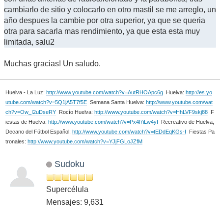
cambiarlo de sitio y colocarlo en otro mastil se me arreglo, un
año despues la cambie por otra superior, ya que se queria
otra para sacarla mas rendimiento, ya que esta esta muy
limitada, salu2
Muchas gracias! Un saludo.
Huelva - La Luz:
http://www.youtube.com/watch?v=AutRHOApc6g
Huelva:
http://es.yo
utube.com/watch?v=5Q1jA5T7f5E
Semana Santa Huelva:
http://www.youtube.com/wat
ch?v=Ow_I2uDseRY
Rocío Huelva:
http://www.youtube.com/watch?v=HhLVF9skj88
F
iestas de Huelva:
http://www.youtube.com/watch?v=Px4l7iLw4yI
Recreativo de Huelva,
Decano del Fútbol Español:
http://www.youtube.com/watch?v=tEDdEqKGs-I
Fiestas Pa
tronales:
http://www.youtube.com/watch?v=YJjFGLoJZfM
Sudoku
Supercélula
Mensajes: 9,631