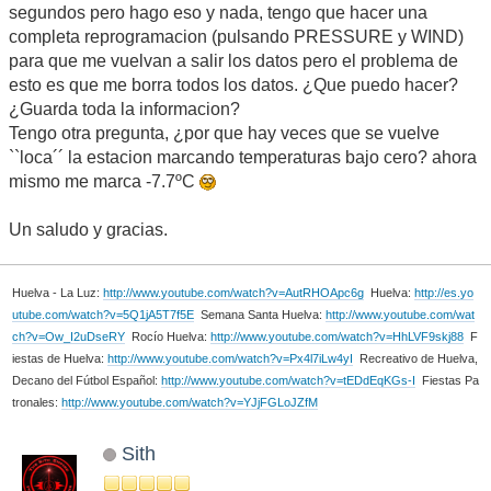
segundos pero hago eso y nada, tengo que hacer una
completa reprogramacion (pulsando PRESSURE y WIND)
para que me vuelvan a salir los datos pero el problema de
esto es que me borra todos los datos. ¿Que puedo hacer?
¿Guarda toda la informacion?
Tengo otra pregunta, ¿por que hay veces que se vuelve
``loca´´ la estacion marcando temperaturas bajo cero? ahora
mismo me marca -7.7ºC
Un saludo y gracias.
Huelva - La Luz:
http://www.youtube.com/watch?v=AutRHOApc6g
Huelva:
http://es.yo
utube.com/watch?v=5Q1jA5T7f5E
Semana Santa Huelva:
http://www.youtube.com/wat
ch?v=Ow_I2uDseRY
Rocío Huelva:
http://www.youtube.com/watch?v=HhLVF9skj88
F
iestas de Huelva:
http://www.youtube.com/watch?v=Px4l7iLw4yI
Recreativo de Huelva,
Decano del Fútbol Español:
http://www.youtube.com/watch?v=tEDdEqKGs-I
Fiestas Pa
tronales:
http://www.youtube.com/watch?v=YJjFGLoJZfM
Sith