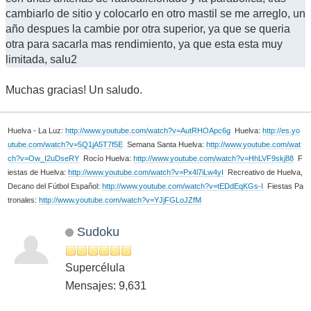
cambiarlo de sitio y colocarlo en otro mastil se me arreglo, un
año despues la cambie por otra superior, ya que se queria
otra para sacarla mas rendimiento, ya que esta esta muy
limitada, salu2
Muchas gracias! Un saludo.
Huelva - La Luz:
http://www.youtube.com/watch?v=AutRHOApc6g
Huelva:
http://es.yo
utube.com/watch?v=5Q1jA5T7f5E
Semana Santa Huelva:
http://www.youtube.com/wat
ch?v=Ow_I2uDseRY
Rocío Huelva:
http://www.youtube.com/watch?v=HhLVF9skj88
F
iestas de Huelva:
http://www.youtube.com/watch?v=Px4l7iLw4yI
Recreativo de Huelva,
Decano del Fútbol Español:
http://www.youtube.com/watch?v=tEDdEqKGs-I
Fiestas Pa
tronales:
http://www.youtube.com/watch?v=YJjFGLoJZfM
Sudoku
Supercélula
Mensajes: 9,631