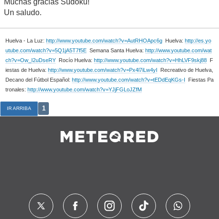
Muchas gracias Sudoku!
Un saludo.
Huelva - La Luz:
http://www.youtube.com/watch?v=AutRHOApc6g
Huelva:
http://es.yo
utube.com/watch?v=5Q1jA5T7f5E
Semana Santa Huelva:
http://www.youtube.com/wat
ch?v=Ow_I2uDseRY
Rocío Huelva:
http://www.youtube.com/watch?v=HhLVF9skj88
F
iestas de Huelva:
http://www.youtube.com/watch?v=Px4l7iLw4yI
Recreativo de Huelva,
Decano del Fútbol Español:
http://www.youtube.com/watch?v=tEDdEqKGs-I
Fiestas Pa
tronales:
http://www.youtube.com/watch?v=YJjFGLoJZfM
1
IR ARRIBA