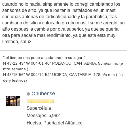
cuando no lo hacia, simplemente lo corregi cambiamdo los
sensores de sitio, ya que los tenia instalados en un mastil
con unas antenas de radioaficionado y la parabolica, tras
cambiarlo de sitio y colocarlo en otro mastil se me arreglo, un
año despues la cambie por otra superior, ya que se queria
otra para sacarla mas rendimiento, ya que esta esta muy
limitada, salu2
" el tiempo nos pone a cada uno en su lugar ".
N 43º22´49" W 004º01´40" POLANCO, CANTABRIA. 55m/s.n.m. (e
ntre semana )
N 43º15´56" W 004º14´54" UCIEDA, CANTABRIA. 178m/s.n.m ( fin
de y festivos)
Onubense
Supercélula
Mensajes: 6,982
Huelva, Puerta del Atlántico