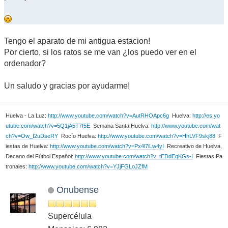
Tengo el aparato de mi antigua estacion!
Por cierto, si los ratos se me van ¿los puedo ver en el
ordenador?
Un saludo y gracias por ayudarme!
Huelva - La Luz:
http://www.youtube.com/watch?v=AutRHOApc6g
Huelva:
http://es.yo
utube.com/watch?v=5Q1jA5T7f5E
Semana Santa Huelva:
http://www.youtube.com/wat
ch?v=Ow_I2uDseRY
Rocío Huelva:
http://www.youtube.com/watch?v=HhLVF9skj88
F
iestas de Huelva:
http://www.youtube.com/watch?v=Px4l7iLw4yI
Recreativo de Huelva,
Decano del Fútbol Español:
http://www.youtube.com/watch?v=tEDdEqKGs-I
Fiestas Pa
tronales:
http://www.youtube.com/watch?v=YJjFGLoJZfM
Onubense
Supercélula