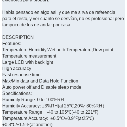
Había pensado en algo asi, y que me sirva de referencia
para el resto, y ver cuanto se desvían, no es profesional pero
tampoco de los de andar por casa:
DESCRIPTION
Features:
Temperature,Humidity,Wet bulb Temperature,Dew point
Temperature measurement
Large LCD with backlight
High accuracy
Fast response time
Max/Min data and Data Hold Function
Auto power off and Disable sleep mode
Specifications:
Humidity Range: 0 to 100%RH
Humidity Accuracy: ±3%RH(at 25℃,20%~80%RH）
Temperature Range : -40 to 105℃(-40 to 221℉)
Temperature Accuracy: ±0.5℃/±0.9℉(at25℃)
±0.8℃/±1.5℉(at another)