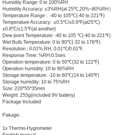
Humidity Range: 0 to 100%RH
Humidity Accuracy: ±3%RH(at 25℃,20%~80%RH）
Temperature Range : -40 to 105℃(-40 to 221℉)
Temperature Accuracy: ±0.5℃/±0.9℉(at25℃)
±0.8℃/±1.5℉(at another)
Dew point Temperature: -40 to 105 ℃(-40 to 221℉)
Wet Bulb Temperature: 0 to 80℃(-32 to 176℉)
Resolution : 0.01% RH, 0.01℃/0.01℉.
Response Time: %RH:0.5ses
Operation temperature: 0 to 50℃(32 to 122℉)
Operation humidity: 10 to 90%RH
Storage temperature: -10 to 60℃(14 to 140℉)
Storage humidity: 10 to 75%RH
Size: 220*55*35mm
Weight: 255g(included 9V battery)
Package Included
Pakage:
1x Thermo-Hygrometer
English manual