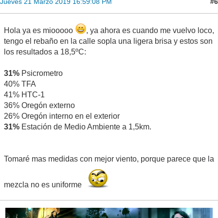
#6
Jueves 21 Marzo 2019 16:59:08 PM
Hola ya es miooooo
, ya ahora es cuando me vuelvo loco,
tengo el rebaño en la calle sopla una ligera brisa y estos son
los resultados a 18,5ºC:
31%
Psicrometro
40% TFA
41% HTC-1
36% Oregón externo
26% Oregón interno en el exterior
31%
Estación de Medio Ambiente a 1,5km.
Tomaré mas medidas con mejor viento, porque parece que la
mezcla no es uniforme