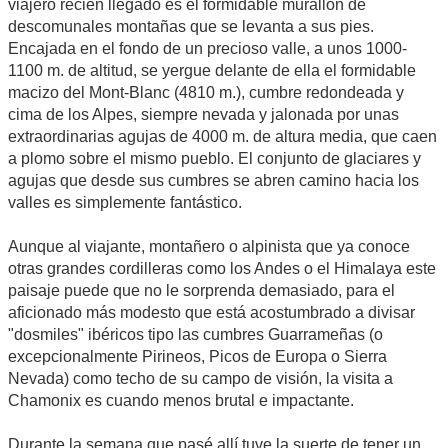
viajero recién llegado es el formidable murallón de
descomunales montañas que se levanta a sus pies.
Encajada en el fondo de un precioso valle, a unos 1000-
1100 m. de altitud, se yergue delante de ella el formidable
macizo del Mont-Blanc (4810 m.), cumbre redondeada y
cima de los Alpes, siempre nevada y jalonada por unas
extraordinarias agujas de 4000 m. de altura media, que caen
a plomo sobre el mismo pueblo. El conjunto de glaciares y
agujas que desde sus cumbres se abren camino hacia los
valles es simplemente fantástico.
Aunque al viajante, montañero o alpinista que ya conoce
otras grandes cordilleras como los Andes o el Himalaya este
paisaje puede que no le sorprenda demasiado, para el
aficionado más modesto que está acostumbrado a divisar
"dosmiles" ibéricos tipo las cumbres Guarrameñas (o
excepcionalmente Pirineos, Picos de Europa o Sierra
Nevada) como techo de su campo de visión, la visita a
Chamonix es cuando menos brutal e impactante.
Durante la semana que pasé allí tuve la suerte de tener un