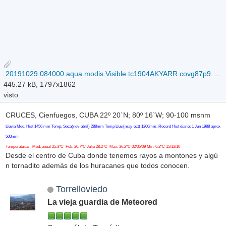
20191029.084000.aqua.modis.Visible.tc1904AKYARR.covg87p9.modislance.res1km.jpg
445.27 kB, 1797x1862
visto
CRUCES, Cienfuegos, CUBA 22º 20`N; 80º 16`W; 90-100 msnm
Lluvia Med. Hist 1456 mm Temp. Seca(nov-abril) 288mm Temp Lluv.(may-oct) 1200mm, Record Hist diario: 1 Jun 1988 aprox
500mm
Temperaturas Med. anual 25.3ºC Feb. 20.7ºC Julio 28.2ºC Max. 36.2ºC 02/05/09 Min. 6.2ºC 15/12/10
Desde el centro de Cuba donde tenemos rayos a montones y algú
n tornadito además de los huracanes que todos conocen.
Torrelloviedo
La vieja guardia de Meteored