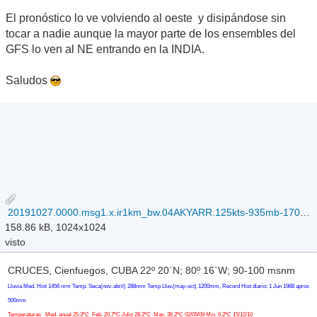
El pronóstico lo ve volviendo al oeste y disipándose sin
tocar a nadie aunque la mayor parte de los ensembles del
GFS lo ven al NE entrando en la INDIA.
Saludos
20191027.0000.msg1.x.ir1km_bw.04AKYARR.125kts-935mb-170N-683E.100pc.jpg
158.86 kB, 1024x1024
visto
CRUCES, Cienfuegos, CUBA 22º 20`N; 80º 16`W; 90-100 msnm
Lluvia Med. Hist 1456 mm Temp. Seca(nov-abril) 288mm Temp Lluv.(may-oct) 1200mm, Record Hist diario: 1 Jun 1988 aprox
500mm
Temperaturas Med. anual 25.3ºC Feb. 20.7ºC Julio 28.2ºC Max. 36.2ºC 02/05/09 Min. 6.2ºC 15/12/10