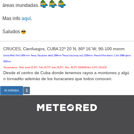
áreas inundadas.
Mas info
aquí
.
Saludos
CRUCES, Cienfuegos, CUBA 22º 20`N; 80º 16`W; 90-100 msnm
Lluvia Med. Hist 1456 mm Temp. Seca(nov-abril) 288mm Temp Lluv.(may-oct) 1200mm, Record Hist diario: 1 Jun 1988 aprox
500mm
Temperaturas Med. anual 25.3ºC Feb. 20.7ºC Julio 28.2ºC Max. 36.2ºC 02/05/09 Min. 6.2ºC 15/12/10
Desde el centro de Cuba donde tenemos rayos a montones y algú
n tornadito además de los huracanes que todos conocen.
1
IR ARRIBA