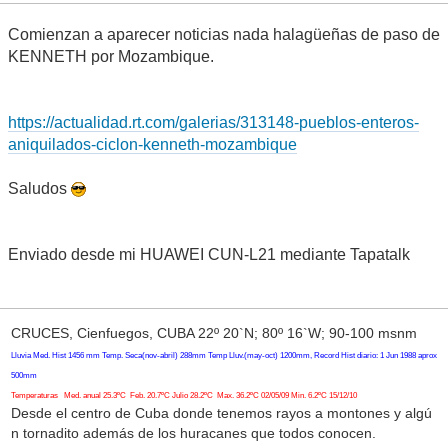
Comienzan a aparecer noticias nada halagüeñas de paso de
KENNETH por Mozambique.
https://actualidad.rt.com/galerias/313148-pueblos-enteros-
aniquilados-ciclon-kenneth-mozambique
Saludos
Enviado desde mi HUAWEI CUN-L21 mediante Tapatalk
CRUCES, Cienfuegos, CUBA 22º 20`N; 80º 16`W; 90-100 msnm
Lluvia Med. Hist 1456 mm Temp. Seca(nov-abril) 288mm Temp Lluv.(may-oct) 1200mm, Record Hist diario: 1 Jun 1988 aprox
500mm
Temperaturas Med. anual 25.3ºC Feb. 20.7ºC Julio 28.2ºC Max. 36.2ºC 02/05/09 Min. 6.2ºC 15/12/10
Desde el centro de Cuba donde tenemos rayos a montones y algú
n tornadito además de los huracanes que todos conocen.