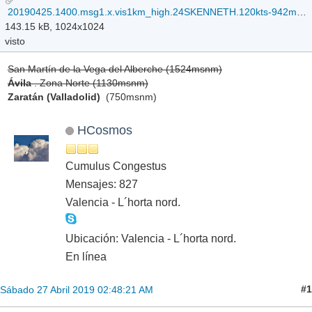
20190425.1400.msg1.x.vis1km_high.24SKENNETH.120kts-942mb-121S-408E.100pc.jpg
143.15 kB, 1024x1024
visto
San Martín de la Vega del Alberche (1524msnm)
Ávila
. Zona Norte (1130msnm)
Zaratán (Valladolid)
(750msnm)
HCosmos
Cumulus Congestus
Mensajes: 827
Valencia - L´horta nord.
Ubicación: Valencia - L´horta nord.
En línea
#1
Sábado 27 Abril 2019 02:48:21 AM