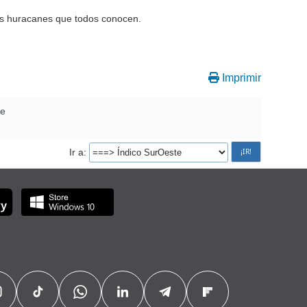
os huracanes que todos conocen.
Imprimir
te
Ir a