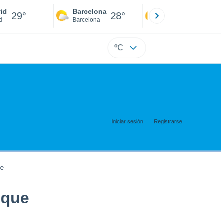
id
Barcelona
Sevilla
29°
28°
31°
d
Barcelona
Sevilla
ºC
Iniciar sesión
Registrarse
te
ique