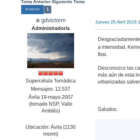
Tema Anterior
-
Siguiente Tema
1
IR ABAJO
gdvictorm
Jueves 25 Abril 2019 
Administrador/a
Desgraciadamente M
a intensidad. Kenn
Ibai.
Desconozco las car
más aún de esta in
Supercélula Tornádica
urbanizadas salven
Mensajes: 12,537
Ávila 19-mayo-2007
(tornado NSP, Valle
Saludos.
Amblés)
Ubicación: Ávila (1130
msnm)