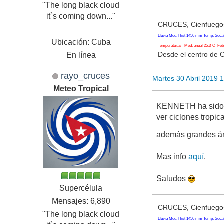
"The long black cloud
it`s coming down..."
CRUCES, Cienfuegos
Lluvia Med. Hist 1456 mm Temp. Seca
Ubicación: Cuba
Temperaturas Med. anual 25.3ºC Feb. 
Desde el centro de 
En línea
rayo_cruces
Martes 30 Abril 2019 
Meteo Tropical
KENNETH ha sido el
ver ciclones tropic
además grandes á
Mas info
aquí
.
Saludos
Supercélula
Mensajes: 6,890
CRUCES, Cienfuegos
"The long black cloud
Lluvia Med. Hist 1456 mm Temp. Seca