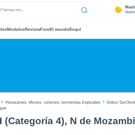
Madr
Madri
ites
Modelos
Revista
Foro
El mundo
Esquí
Huracanes, tifones, ciclones, tormentas tropicales
Índico SurOes
ique
 (Categoría 4), N de Mozamb