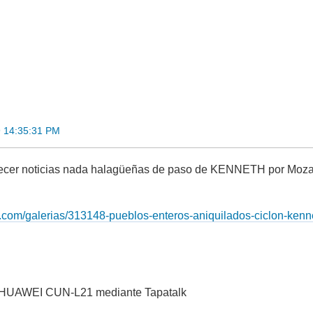
9 14:35:31 PM
ecer noticias nada halagüeñas de paso de KENNETH por Moz
.rt.com/galerias/313148-pueblos-enteros-aniquilados-ciclon-ke
 HUAWEI CUN-L21 mediante Tapatalk