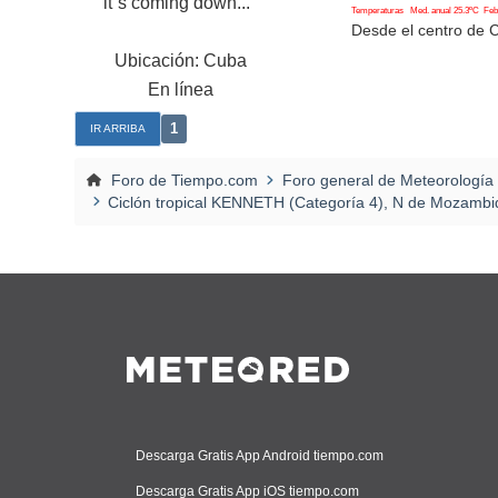
it`s coming down..."
Temperaturas Med. anual 25.3ºC Feb. 
Desde el centro de 
Ubicación: Cuba
En línea
1
IR ARRIBA
Foro de Tiempo.com
Foro general de Meteorología
Ciclón tropical KENNETH (Categoría 4), N de Mozamb
Descarga Gratis App Android tiempo.com
Descarga Gratis App iOS tiempo.com