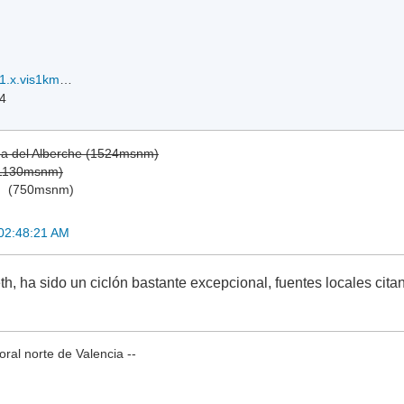
20190425.1400.msg1.x.vis1km_high.24SKENNETH.120kts-942mb-121S-408E.100pc.jpg
24
ga del Alberche (1524msnm)
(1130msnm)
)
(750msnm)
 02:48:21 AM
, ha sido un ciclón bastante excepcional, fuentes locales cita
oral norte de Valencia --