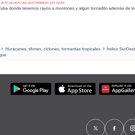
20.7ºC Julio 28.2ºC Max. 36.2ºC 02/05/09 Min. 6.2ºC 15/12/10
Cuba donde tenemos rayos a montones y algún tornadito además de l
Huracanes, tifones, ciclones, tormentas tropicales
Índico SurOes
ique