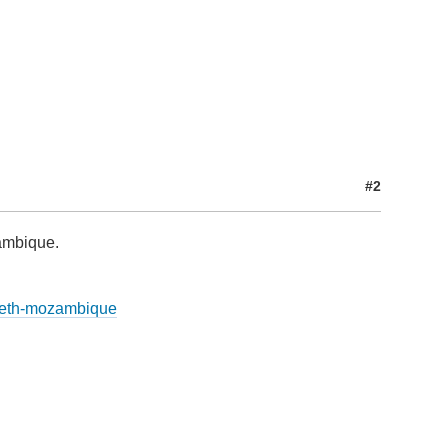
#2
ambique.
nneth-mozambique