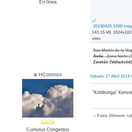
En línea
143.15 kB, 1024x10
visto
San Martín de la Ve
Ávila
. Zona Norte 
Zaratán (Valladolid
HCosmos
Sábado 27 Abril 2019
"Kimbunga" Kenneth
-- Foios 20msnm. Lit
Cumulus Congestus