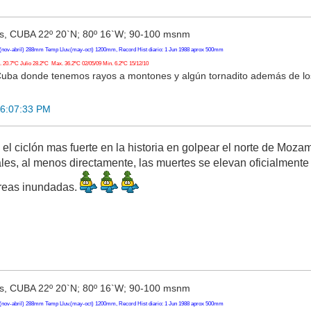
, CUBA 22º 20`N; 80º 16`W; 90-100 msnm
(nov-abril) 288mm Temp Lluv.(may-oct) 1200mm, Record Hist diario: 1 Jun 1988 aprox 500mm
20.7ºC Julio 28.2ºC Max. 36.2ºC 02/05/09 Min. 6.2ºC 15/12/10
Cuba donde tenemos rayos a montones y algún tornadito además de l
16:07:33 PM
 ciclón mas fuerte en la historia en golpear el norte de Mo
ales, al menos directamente, las muertes se elevan oficialmente
reas inundadas.
, CUBA 22º 20`N; 80º 16`W; 90-100 msnm
(nov-abril) 288mm Temp Lluv.(may-oct) 1200mm, Record Hist diario: 1 Jun 1988 aprox 500mm