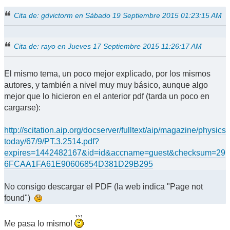
Cita de: gdvictorm en Sábado 19 Septiembre 2015 01:23:15 AM
Cita de: rayo en Jueves 17 Septiembre 2015 11:26:17 AM
El mismo tema, un poco mejor explicado, por los mismos
autores, y también a nivel muy muy básico, aunque algo
mejor que lo hicieron en el anterior pdf (tarda un poco en
cargarse):
http://scitation.aip.org/docserver/fulltext/aip/magazine/physics
today/67/9/PT.3.2514.pdf?
expires=1442482167&id=id&accname=guest&checksum=29
6FCAA1FA61E90606854D381D29B295
No consigo descargar el PDF (la web indica "Page not
found")
Me pasa lo mismo!