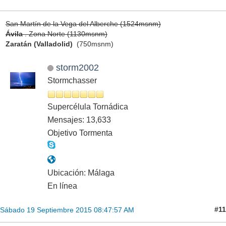
San Martín de la Vega del Alberche (1524msnm)
Ávila
. Zona Norte (1130msnm)
Zaratán (Valladolid)
(750msnm)
storm2002
Stormchasser
Supercélula Tornádica
Mensajes: 13,633
Objetivo Tormenta
Ubicación: Málaga
En línea
#11
Sábado 19 Septiembre 2015 08:47:57 AM