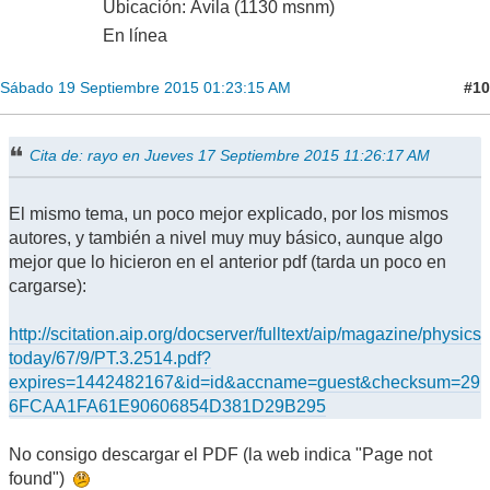
Ubicación: Ávila (1130 msnm)
En línea
#10
Sábado 19 Septiembre 2015 01:23:15 AM
Cita de: rayo en Jueves 17 Septiembre 2015 11:26:17 AM
El mismo tema, un poco mejor explicado, por los mismos
autores, y también a nivel muy muy básico, aunque algo
mejor que lo hicieron en el anterior pdf (tarda un poco en
cargarse):
http://scitation.aip.org/docserver/fulltext/aip/magazine/physics
today/67/9/PT.3.2514.pdf?
expires=1442482167&id=id&accname=guest&checksum=29
6FCAA1FA61E90606854D381D29B295
No consigo descargar el PDF (la web indica "Page not
found")