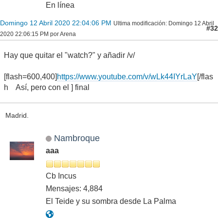
En línea
Domingo 12 Abril 2020 22:04:06 PM
Ultima modificación
: Domingo 12 Abril
#32
2020 22:06:15 PM por Arena
Hay que quitar el "watch?" y añadir /v/
[flash=600,400]
https://www.youtube.com/v/wLk44IYrLaY
[/flas
h Así, pero con el ] final
Madrid.
Nambroque
aaa
Cb Incus
Mensajes: 4,884
El Teide y su sombra desde La Palma