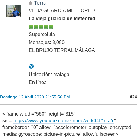
Terral
VIEJA GUARDIA METEORED
La vieja guardia de Meteored
Supercélula
Mensajes: 8,080
EL BRUJO TERRAL MÁLAGA
Ubicación: malaga
En línea
#24
Domingo 12 Abril 2020 21:55:56 PM
<iframe width="560" height="315"
src="
https://www.youtube.com/embed/wLk44IYrLaY
"
frameborder="0" allow="accelerometer; autoplay; encrypted-
media; gyroscope; picture-in-picture" allowfullscreen>