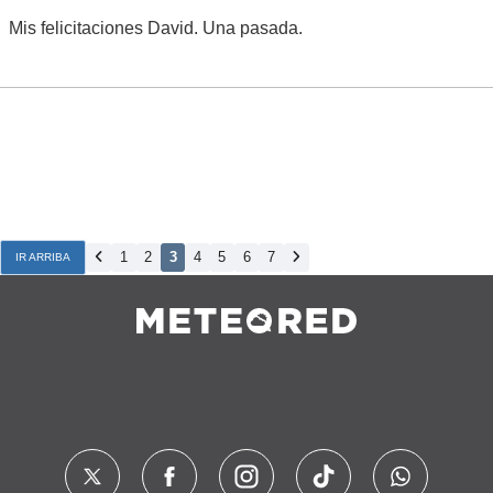
Mis felicitaciones David. Una pasada.
1
2
3
4
5
6
7
IR ARRIBA