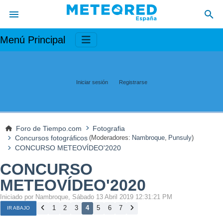
Menú Principal
Iniciar sesión
Registrarse
Foro de Tiempo.com
Fotografia
Concursos fotográficos
(Moderadores:
Nambroque
,
Punsuly
)
CONCURSO METEOVÍDEO'2020
CONCURSO
METEOVÍDEO'2020
Iniciado por Nambroque, Sábado 13 Abril 2019 12:31:21 PM
1
2
3
4
5
6
7
IR ABAJO