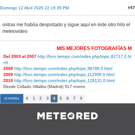
#47
Domingo 12 Abril 2020 22:19:39 PM
ostras me habóa despistado y sigue aquí en éste otro hilo el
meteovideo
MIS MEJORES FOTOGRAFÍAS MET
Del 2003 al 2007
http://foro.tiempo.com/index.php/topic,82717.0.ht
ml
2008
http://foro.tiempo.com/index.php/topic,98788.0.html
2009
http://foro.tiempo.com/index.php/topic,112998.0.html
2010
http://foro.tiempo.com/index.php/topic,128132.0.html
Desde Collado Villalba (Madrid) 917 msnm.
1
2
3
4
5
6
7
IR ARRIBA