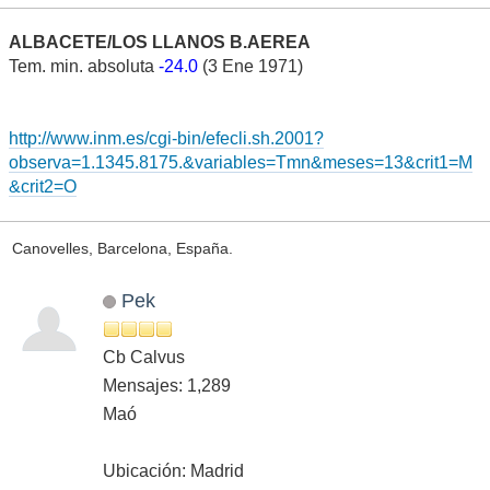
ALBACETE/LOS LLANOS B.AEREA
Tem. min. absoluta
-24.0
(3 Ene 1971)
http://www.inm.es/cgi-bin/efecli.sh.2001?
observa=1.1345.8175.&variables=Tmn&meses=13&crit1=M
&crit2=O
Canovelles, Barcelona, España.
Pek
Cb Calvus
Mensajes: 1,289
Maó
Ubicación: Madrid