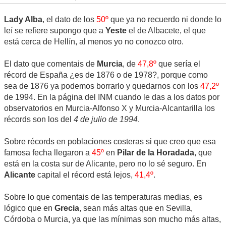
Lady Alba
, el dato de los
50º
que ya no recuerdo ni donde lo
leí se refiere supongo que a
Yeste
el de Albacete, el que
está cerca de Hellín, al menos yo no conozco otro.
El dato que comentais de
Murcia
, de
47,8º
que sería el
récord de España ¿es de 1876 o de 1978?, porque como
sea de 1876 ya podemos borrarlo y quedarnos con los
47,2º
de 1994. En la página del INM cuando le das a los datos por
observatorios en Murcia-Alfonso X y Murcia-Alcantarilla los
récords son los del
4 de julio de 1994
.
Sobre récords en poblaciones costeras si que creo que esa
famosa fecha llegaron a
45º
en
Pilar de la Horadada
, que
está en la costa sur de Alicante, pero no lo sé seguro. En
Alicante
capital el récord está lejos,
41,4º
.
Sobre lo que comentais de las temperaturas medias, es
lógico que en
Grecia
, sean más altas que en Sevilla,
Córdoba o Murcia, ya que las mínimas son mucho más altas,