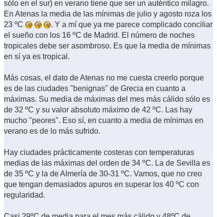
sólo en el sur) en verano tiene que ser un auténtico milagro.
En Atenas la media de las mínimas de julio y agosto roza los
23 ºC
. Y a mí que ya me parece complicado conciliar
el sueño con los 16 ºC de Madrid. El número de noches
tropicales debe ser asombroso. Es que la media de mínimas
en sí ya es tropical.
Más cosas, el dato de Atenas no me cuesta creerlo porque
es de las ciudades "benignas" de Grecia en cuanto a
máximas. Su media de máximas del mes más cálido sólo es
de 32 ºC y su valor absoluto máximo de 42 ºC. Las hay
mucho "peores". Eso sí, en cuanto a media de mínimas en
verano es de lo más sufrido.
Hay ciudades prácticamente costeras con temperaturas
medias de las máximas del orden de 34 ºC. La de Sevilla es
de 35 ºC y la de Almería de 30-31 ºC. Vamos, que no creo
que tengan demasiados apuros en superar los 40 ºC con
regularidad.
Casi 29ºC de media para el mes más cálido y 48ºC de