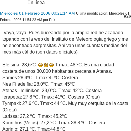
En línea
Miércoles 01 Febrero 2006 00:21:14 AM
Ultima modificación
: Miércoles 01
#26
Febrero 2006 11:54:23 AM por Pek
Vaya, vaya. Pues buceando por la amplia red he acabado
topando con la web del Instituto de Meteorología griego y me
he encontrado sorpresitas. Ahí van unas cuantas medias del
mes más cálido (son datos oficiales):
Elefsina: 28,6ºC
T max: 48 ºC. Es una ciudad
costera de unos 30.000 habitantes cercana a Atenas.
Samos:28,4ºC. T max:41ºC. Costera
Nea Filadelfia: 28,0ºC. Tmax: 45ºC
Atenas-Hellinikon: 28,0ºC. Tmax: 42ºC. Costera
Ierapetra: 27,8 ºC. Tmax: 41ºC. Costera (Creta)
Tympaki: 27,6 ºC. Tmax: 44 ºC. Muy muy cerquita de la costa
(Creta)
Larissa: 27,2 ºC. T max: 45,2ºC
Korinthos (Velos): 27,2 ºC. Tmax:38,8 ºC. Costera
Agrinio: 27,1 ºC. Tmax:44,8 ºC