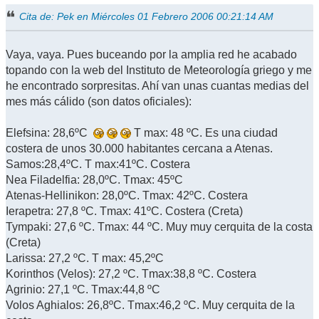
Cita de: Pek en Miércoles 01 Febrero 2006 00:21:14 AM
Vaya, vaya. Pues buceando por la amplia red he acabado
topando con la web del Instituto de Meteorología griego y me
he encontrado sorpresitas. Ahí van unas cuantas medias del
mes más cálido (son datos oficiales):
Elefsina: 28,6ºC
T max: 48 ºC. Es una ciudad
costera de unos 30.000 habitantes cercana a Atenas.
Samos:28,4ºC. T max:41ºC. Costera
Nea Filadelfia: 28,0ºC. Tmax: 45ºC
Atenas-Hellinikon: 28,0ºC. Tmax: 42ºC. Costera
Ierapetra: 27,8 ºC. Tmax: 41ºC. Costera (Creta)
Tympaki: 27,6 ºC. Tmax: 44 ºC. Muy muy cerquita de la costa
(Creta)
Larissa: 27,2 ºC. T max: 45,2ºC
Korinthos (Velos): 27,2 ºC. Tmax:38,8 ºC. Costera
Agrinio: 27,1 ºC. Tmax:44,8 ºC
Volos Aghialos: 26,8ºC. Tmax:46,2 ºC. Muy cerquita de la