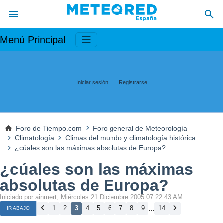
Menú Principal
Iniciar sesión
Registrarse
Foro de Tiempo.com
Foro general de Meteorología
Climatología
Climas del mundo y climatología histórica
¿cúales son las máximas absolutas de Europa?
¿cúales son las máximas
absolutas de Europa?
Iniciado por ainmert, Miércoles 21 Diciembre 2005 07:22:43 AM
...
1
2
3
4
5
6
7
8
9
14
IR ABAJO