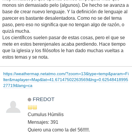
monos sin demasiado pelo (algunos). De hecho se avanza a
base de crear nuevo lenguaje. Y la definición de lenguaje al
parecer es bastante desalentadora. Como no se del tema
paso, pero eso no significa que no tengan algo de razón, o
quizá mucha.
Los científicos suelen pasar de estas cosas, pero el que se
mete en estos berenjenales acaba perdiendo. Hace tiempo
que la iglesia y los filósofos le han dado muchas vueltas a
estos temas y se nota.
https://weathermap.netatmo.com/?zoom=13&type=temp&param=Fi
lter&maplayer=Map&lat=41.67147502263569&lng=0.62548418995
27719&lang=ca
FREDOT
Cumulus Húmilis
Mensajes: 391
Quiero una como la del 56!!!!!.