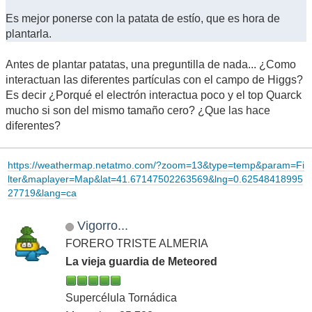
Es mejor ponerse con la patata de estío, que es hora de
plantarla.
Antes de plantar patatas, una preguntilla de nada... ¿Como
interactuan las diferentes partículas con el campo de Higgs?
Es decir ¿Porqué el electrón interactua poco y el top Quarck
mucho si son del mismo tamaño cero? ¿Que las hace
diferentes?
https://weathermap.netatmo.com/?zoom=13&type=temp&param=Fi
lter&maplayer=Map&lat=41.67147502263569&lng=0.62548418995
27719&lang=ca
Vigorro...
FORERO TRISTE ALMERIA
La vieja guardia de Meteored
Supercélula Tornádica