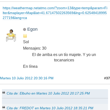
https://weathermap.netatmo.com/?zoom=13&type=temp&param=Fi
lter&maplayer=Map&lat=41.67147502263569&lng=0.62548418995
27719&lang=ca
Egon
Sol
Mensajes: 30
El de arriba es un tío majete. Y yo un
tocanarices
En línea
#37
Martes 10 Julio 2012 20:30:16 PM
Cita de: Elbuho en Martes 10 Julio 2012 20:17:25 PM
Cita de: FREDOT en Martes 10 Julio 2012 18:35:21 PM