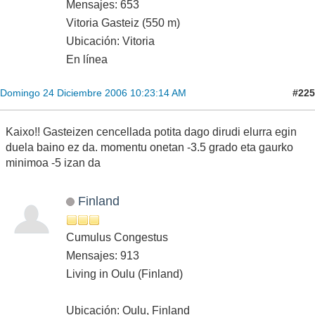
Mensajes: 653
Vitoria Gasteiz (550 m)
Ubicación: Vitoria
En línea
#225
Domingo 24 Diciembre 2006 10:23:14 AM
Kaixo!! Gasteizen cencellada potita dago dirudi elurra egin
duela baino ez da. momentu onetan -3.5 grado eta gaurko
minimoa -5 izan da
Finland
Cumulus Congestus
Mensajes: 913
Living in Oulu (Finland)
Ubicación: Oulu, Finland