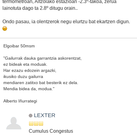
termometroan, Altzolako estazioan -2.3º-takoa, zerua
lainotuta dago ta 2.8º ditugu orain..
Ondo pasau, ia olentzerok negu elurtzu bat ekartzen digun.
Elgoibar 50msm
"Gailurrak dauka garrantzia askorentzat,
ez bideak eta moduak.
Har ezazu edozein argazki,
ikusiko duzu gailurra
mendiaren zatitxo bat besterik ez dela.
Mendia bidea da, modua."
Alberto Iñurrategi
LEXTER
Cumulus Congestus