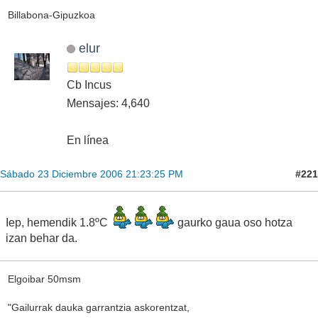
Billabona-Gipuzkoa
elur
Cb Incus
Mensajes: 4,640
En línea
#221
Sábado 23 Diciembre 2006 21:23:25 PM
Iep, hemendik 1.8ºC
gaurko gaua oso hotza
izan behar da.
Elgoibar 50msm
"Gailurrak dauka garrantzia askorentzat,