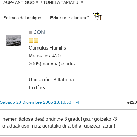
AUPA ANTIGUO!!!!!! TUNELA TAPIATU!!!!
Salimos del antiguo..... "Ezkur urte elur urte"
JON
Cumulus Húmilis
Mensajes: 420
2005(martxua) elurtea.
Ubicación: Billabona
En línea
#220
Sábado 23 Diciembre 2006 18:19:53 PM
hemen (tolosaldea) oraintxe 3 gradu! gaur goizeko -3
graduak oso motz geratuko dira bihar goizean.agur!!