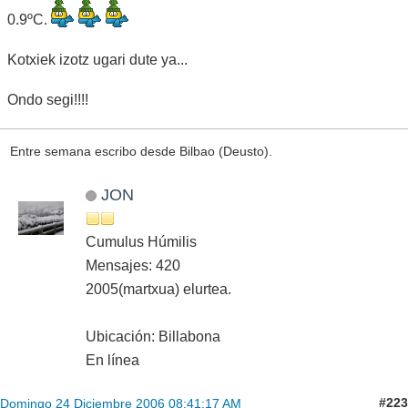
0.9ºC.
Kotxiek izotz ugari dute ya...
Ondo segi!!!!
Entre semana escribo desde Bilbao (Deusto).
JON
Cumulus Húmilis
Mensajes: 420
2005(martxua) elurtea.
Ubicación: Billabona
En línea
#223
Domingo 24 Diciembre 2006 08:41:17 AM