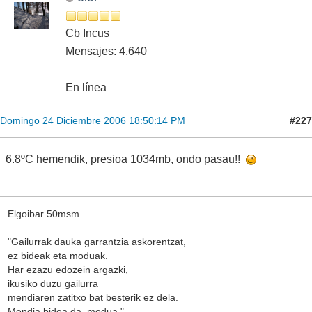
Cb Incus
Mensajes: 4,640
En línea
#227
Domingo 24 Diciembre 2006 18:50:14 PM
6.8ºC hemendik, presioa 1034mb, ondo pasau!!
Elgoibar 50msm
"Gailurrak dauka garrantzia askorentzat,
ez bideak eta moduak.
Har ezazu edozein argazki,
ikusiko duzu gailurra
mendiaren zatitxo bat besterik ez dela.
Mendia bidea da, modua."