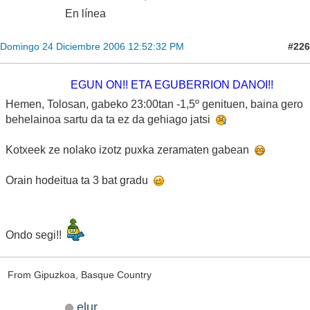
En línea
#226
Domingo 24 Diciembre 2006 12:52:32 PM
EGUN ON!! ETA EGUBERRION DANOI!!
Hemen, Tolosan, gabeko 23:00tan -1,5º genituen, baina gero
behelainoa sartu da ta ez da gehiago jatsi
Kotxeek ze nolako izotz puxka zeramaten gabean
Orain hodeitua ta 3 bat gradu
Ondo segi!!
From Gipuzkoa, Basque Country
elur