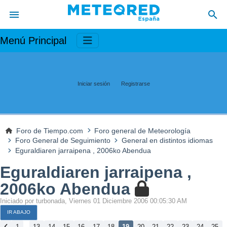
Menú Principal
Iniciar sesión
Registrarse
Foro de Tiempo.com
Foro general de Meteorología
Foro General de Seguimiento
General en distintos idiomas
Eguraldiaren jarraipena , 2006ko Abendua
Eguraldiaren jarraipena ,
2006ko Abendua
Iniciado por turbonada, Viernes 01 Diciembre 2006 00:05:30 AM
IR ABAJO
...
1
13
14
15
16
17
18
19
20
21
22
23
24
25