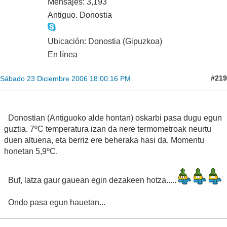
Mensajes: 3,193
Antiguo. Donostia
Ubicación: Donostia (Gipuzkoa)
En línea
#219
Sábado 23 Diciembre 2006 18:00:16 PM
Donostian (Antiguoko alde hontan) oskarbi pasa dugu egun
guztia. 7ºC temperatura izan da nere termometroak neurtu
duen altuena, eta berriz ere beheraka hasi da. Momentu
honetan 5,9ºC.
Buf, latza gaur gauean egin dezakeen hotza.....
Ondo pasa egun hauetan...