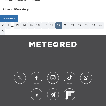
Alberto Iñurrategi
IR ARRIBA
...
1
13
14
15
16
17
18
19
20
21
22
23
24
25