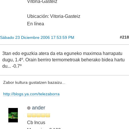
Vitoria-Gasteiz
Ubicación: Vitoria-Gasteiz
En línea
#218
Sábado 23 Diciembre 2006 17:53:59 PM
3tan edo eguzkia atera da eta eguneko maximoa harrapatu
dugu, 1.4º. Orain berriro termometroak beherako bidea hartu
du... -0.7º
Zabor kultura gustatzen bazaizu...
http://blogs.ya.com/telezaborra
ander
Cb Incus