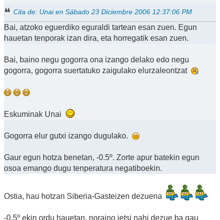
Cita de: Unai en Sábado 23 Diciembre 2006 12:37:06 PM
Bai, atzoko eguerdiko eguraldi tartean esan zuen. Egun
hauetan tenporak izan dira, eta horregatik esan zuen.
Bai, baino negu gogorra ona izango delako edo negu
gogorra, gogorra suertatuko zaigulako elurzaleontzat
Eskuminak Unai
Gogorra elur gutxi izango dugulako.
Gaur egun hotza benetan, -0.5º. Zorte apur batekin egun
osoa emango dugu tenperatura negatiboekin.
Ostia, hau hotzan Siberia-Gasteizen dezuena
-0,5º ekin ordu hauetan, noraino jetsi nahi dezue ba gau