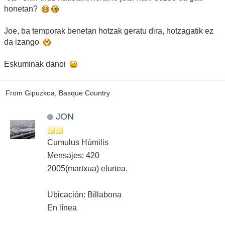
honetan?
Joe, ba temporak benetan hotzak geratu dira, hotzagatik ez
da izango
Eskuminak danoi
From Gipuzkoa, Basque Country
JON
Cumulus Húmilis
Mensajes: 420
2005(martxua) elurtea.
Ubicación: Billabona
En línea