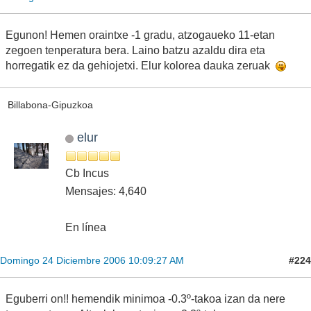
Egunon! Hemen oraintxe -1 gradu, atzogaueko 11-etan
zegoen tenperatura bera. Laino batzu azaldu dira eta
horregatik ez da gehiojetxi. Elur kolorea dauka zeruak
Billabona-Gipuzkoa
elur
Cb Incus
Mensajes: 4,640
En línea
#224
Domingo 24 Diciembre 2006 10:09:27 AM
Eguberri on!! hemendik minimoa -0.3º-takoa izan da nere