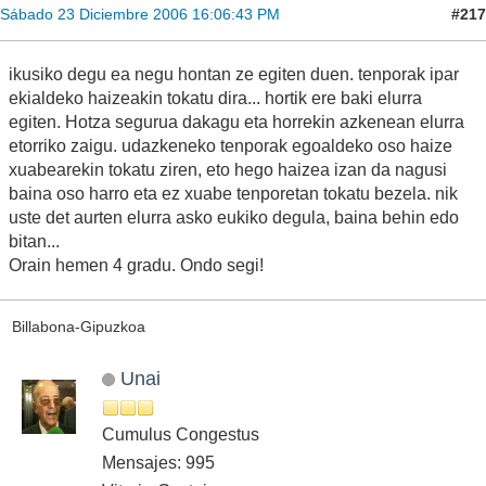
#217
Sábado 23 Diciembre 2006 16:06:43 PM
ikusiko degu ea negu hontan ze egiten duen. tenporak ipar
ekialdeko haizeakin tokatu dira... hortik ere baki elurra
egiten. Hotza segurua dakagu eta horrekin azkenean elurra
etorriko zaigu. udazkeneko tenporak egoaldeko oso haize
xuabearekin tokatu ziren, eto hego haizea izan da nagusi
baina oso harro eta ez xuabe tenporetan tokatu bezela. nik
uste det aurten elurra asko eukiko degula, baina behin edo
bitan...
Orain hemen 4 gradu. Ondo segi!
Billabona-Gipuzkoa
Unai
Cumulus Congestus
Mensajes: 995