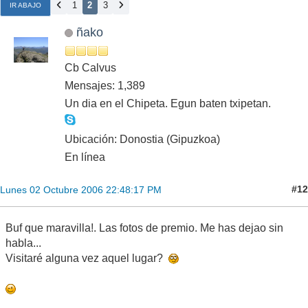
1
2
3
IR ABAJO
ñako
Cb Calvus
Mensajes: 1,389
Un dia en el Chipeta. Egun baten txipetan.
Ubicación: Donostia (Gipuzkoa)
En línea
#12
Lunes 02 Octubre 2006 22:48:17 PM
Buf que maravilla!. Las fotos de premio. Me has dejao sin
habla...
Visitaré alguna vez aquel lugar?