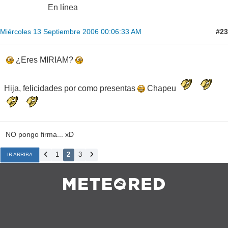
En línea
#23
Miércoles 13 Septiembre 2006 00:06:33 AM
¿Eres MIRIAM?
Hija, felicidades por como presentas
Chapeu
NO pongo firma... xD
1
2
3
IR ARRIBA