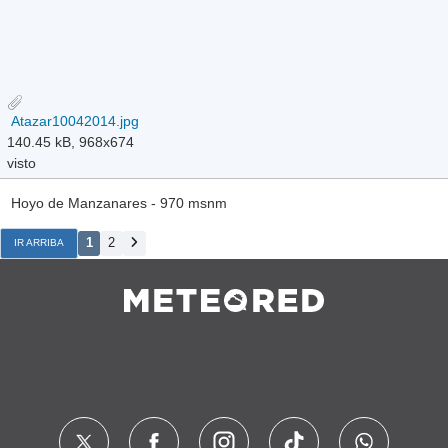
Atazar10042014.jpg
140.45 kB, 968x674
visto
Hoyo de Manzanares - 970 msnm
1
2
IR ARRIBA