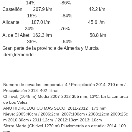
14% -86%
Castellón 267.9 l/m 42.2 l/m
16% -84%
Alicante 187.0 l/m 45.6 l/m
24% -76%
A. de El Altet 162.3 l/m 58.8 l/m
36% -64%
Gran parte de la provincia de Almería y Murcia
idem,tremendo.
Numero de nevadas temporada: 4 / Precipitación 2014: 210 mm /
Precipitación 2013: 402 litros
Chirivel, (1045 m) Media 2007-2012
385 mm
, 13ºC. En la comarca
de Los Vélez.
AÑO HIDROLOGICO MAS SECO. 2011-2012 173 mm
Nieve: 2005:40cm / 2006:2cm 2007:100cm / 2008:12cm 2009:25c
m 2010:30cm / 2011:12cm / 2012:10cm 2013: 10cm
Sierra María,(Chirivel 1270 m) Pluviometria en estudio: 2014: 100
mm