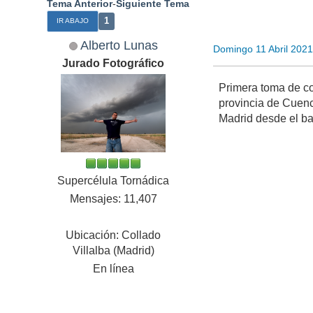
Tema Anterior
-
Siguiente Tema
1
IR ABAJO
Alberto Lunas
Domingo 11 Abril 202
Jurado Fotográfico
Primera toma de con
provincia de Cuenca
Madrid desde el ba
Supercélula Tornádica
Mensajes: 11,407
Ubicación: Collado
Villalba (Madrid)
En línea