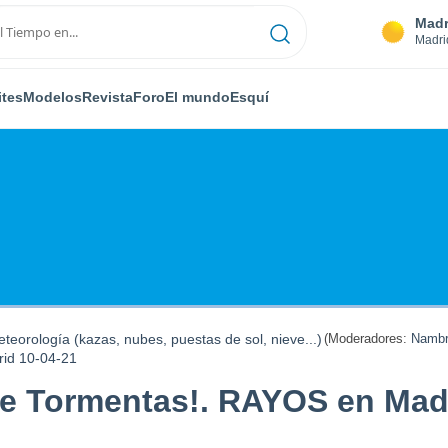
Madr
Madri
ites
Modelos
Revista
Foro
El mundo
Esquí
teorología (kazas, nubes, puestas de sol, nieve...)
(Moderadores:
Nambr
id 10-04-21
de Tormentas!. RAYOS en Madr