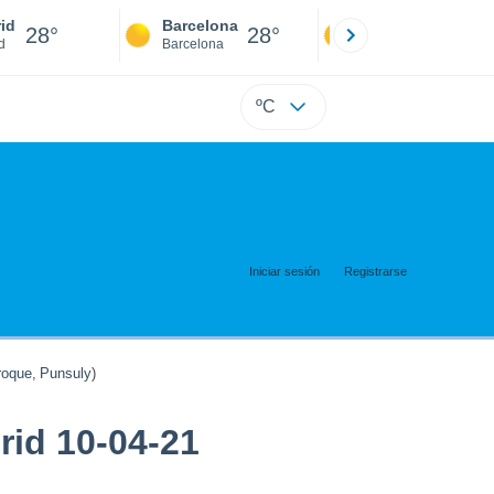
id
Barcelona
Sevilla
28°
28°
28°
d
Barcelona
Sevilla
ºC
Iniciar sesión
Registrarse
oque
,
Punsuly
)
id 10-04-21