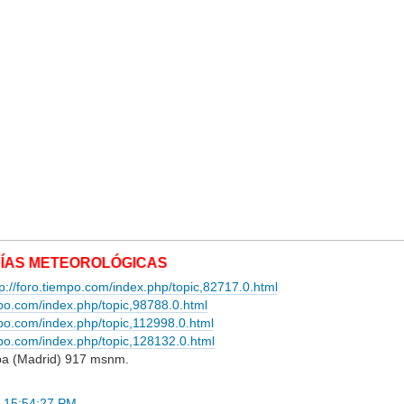
ETEOROLÓGICAS
tp://foro.tiempo.com/index.php/topic,82717.0.html
mpo.com/index.php/topic,98788.0.html
empo.com/index.php/topic,112998.0.html
empo.com/index.php/topic,128132.0.html
lba (Madrid) 917 msnm.
1 15:54:27 PM