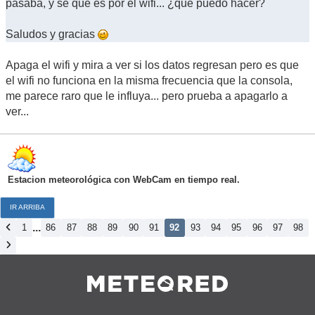
pasaba, y sé que es por el wifi... ¿qué puedo hacer?
Saludos y gracias
Apaga el wifi y mira a ver si los datos regresan pero es que
el wifi no funciona en la misma frecuencia que la consola,
me parece raro que le influya... pero prueba a apagarlo a
ver...
Estacion meteorológica con WebCam en tiempo real.
IR ARRIBA
...
1
86
87
88
89
90
91
92
93
94
95
96
97
98