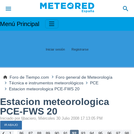
Menú Principal
Iniciar sesión
Registrarse
Foro de Tiempo.com
Foro general de Meteorología
Técnica e instrumentos meteorológicos
PCE
Estacion meteorologica PCE-FWS 20
Estacion meteorologica
PCE-FWS 20
Iniciado por fjbaciero, Miércoles 30 Julio 2008 17:13:05 PM
IR ABAJO
...
1
86
87
88
89
90
91
92
93
94
95
96
97
98