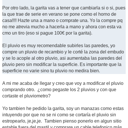
Por otro lado, la garita vas a tener que cambiarla si o si, pues
la que trae de serie en verano se pone como el horno de
casa!!!! Hazte una a mano o comprate una. Yo la compre pq
no me atrevia mucho a hacerla a mano y ahora con esta va
cmo un tiro (eso si pague 100€ por la garita).
El pluvio es muy recomendable subirles las paredes, yo
compre un pluvio de recambio y le corté la zona del embudo
y se lo acople al otro pluvio, asi aumentaba las paredes del
pluvio pero sin modificar la superficie. Es importante que la
superficie no varie sino tu pluvio no medira bien.
A mi me acaba de llegar y creo que voy a modificar el pluvio
comprando otro. ¿como pegaste los 2 pluvios y con que
cortaste el pluviometro?
Yo tambien he pedido la garita, soy un manazas como estas
intuyendo por que no se ni como se cortaría el pluvio sin
estropearlo, je,je,je. Tambien pienso ponerlo en algun sitio
estable fuera del mastil y comprare un cable telefonico más