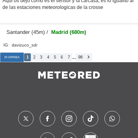
Aqui os dejo como es el sensor y la carcasa, es lo igualito al
de las estaciones meteorologicas de la crosse
Santander (45m) /
Madrid (680m)
IG: davizuco_sdr
...
1
2
3
4
5
6
7
98
IR ARRIBA