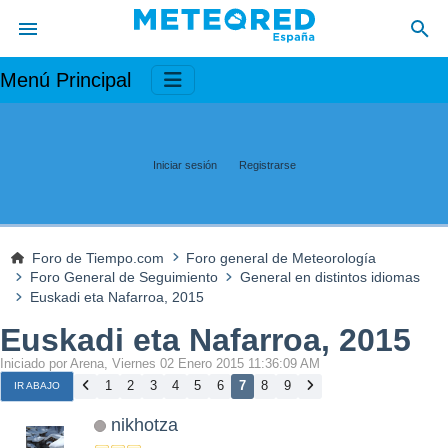
Menú Principal
Iniciar sesión
Registrarse
Foro de Tiempo.com
Foro general de Meteorología
Foro General de Seguimiento
General en distintos idiomas
Euskadi eta Nafarroa, 2015
Euskadi eta Nafarroa, 2015
Iniciado por Arena, Viernes 02 Enero 2015 11:36:09 AM
1
2
3
4
5
6
7
8
9
IR ABAJO
nikhotza