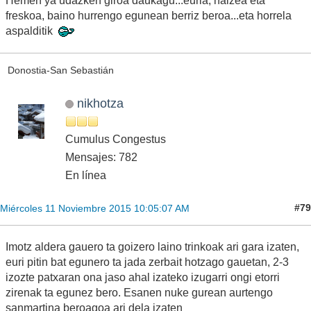
Hemen ya udazken giroa daukagu...euria, haizea eta
freskoa, baino hurrengo egunean berriz beroa...eta horrela
aspalditik
Donostia-San Sebastián
nikhotza
Cumulus Congestus
Mensajes: 782
En línea
#79
Miércoles 11 Noviembre 2015 10:05:07 AM
Imotz aldera gauero ta goizero laino trinkoak ari gara izaten,
euri pitin bat egunero ta jada zerbait hotzago gauetan, 2-3
izozte patxaran ona jaso ahal izateko izugarri ongi etorri
zirenak ta egunez bero. Esanen nuke gurean aurtengo
sanmartina beroagoa ari dela izaten