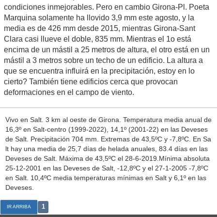
condiciones inmejorables. Pero en cambio Girona-Pl. Poeta
Marquina solamente ha llovido 3,9 mm este agosto, y la
media es de 426 mm desde 2015, mientras Girona-Sant
Clara casi llueve el doble, 835 mm. Mientras el 1o está
encima de un mástil a 25 metros de altura, el otro está en un
mástil a 3 metros sobre un techo de un edificio. La altura a
que se encuentra influirá en la precipitación, estoy en lo
cierto? También tiene edificios cerca que provocan
deformaciones en el campo de viento.
Vivo en Salt. 3 km al oeste de Girona. Temperatura media anual de
16,3º en Salt-centro (1999-2022), 14,1º (2001-22) en las Deveses
de Salt. Precipitación 704 mm. Extremas de 43,5ºC y -7,8ºC. En Sa
lt hay una media de 25,7 días de helada anuales, 83.4 días en las
Deveses de Salt. Máxima de 43,5ºC el 28-6-2019.Mínima absoluta
25-12-2001 en las Deveses de Salt, -12,8ºC y el 27-1-2005 -7,8ºC
en Salt. 10,4ºC media temperaturas mínimas en Salt y 6,1º en las
Deveses.
1
IR ARRIBA