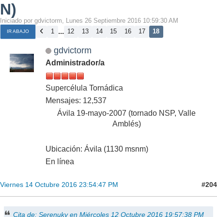
N)
Iniciado por gdvictorm, Lunes 26 Septiembre 2016 10:59:30 AM
...
1
12
13
14
15
16
17
18
IR ABAJO
gdvictorm
Administrador/a
Supercélula Tornádica
Mensajes: 12,537
Ávila 19-mayo-2007 (tornado NSP, Valle
Amblés)
Ubicación: Ávila (1130 msnm)
En línea
#204
Viernes 14 Octubre 2016 23:54:47 PM
Cita de: Serenuky en Miércoles 12 Octubre 2016 19:57:38 PM