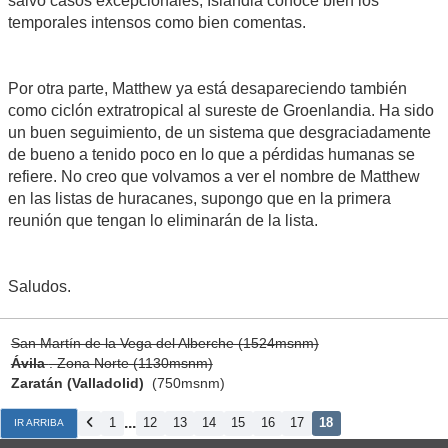
salvo casos excepcionales, Islandia conoce bien los
temporales intensos como bien comentas.
Por otra parte, Matthew ya está desapareciendo también
como ciclón extratropical al sureste de Groenlandia. Ha sido
un buen seguimiento, de un sistema que desgraciadamente
de bueno a tenido poco en lo que a pérdidas humanas se
refiere. No creo que volvamos a ver el nombre de Matthew
en las listas de huracanes, supongo que en la primera
reunión que tengan lo eliminarán de la lista.
Saludos.
San Martín de la Vega del Alberche (1524msnm)
Ávila
. Zona Norte (1130msnm)
Zaratán (Valladolid)
(750msnm)
...
1
12
13
14
15
16
17
18
IR ARRIBA