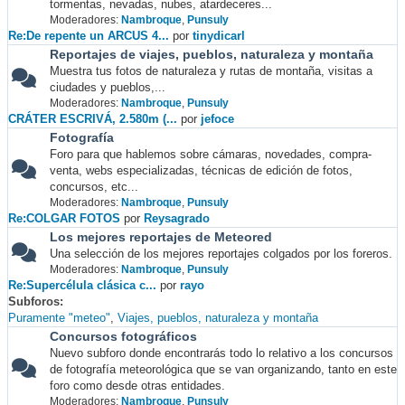
tormentas, nevadas, nubes, atardeceres...
Moderadores:
Nambroque
,
Punsuly
Re:De repente un ARCUS 4...
por
tinydicarl
Reportajes de viajes, pueblos, naturaleza y montaña
Muestra tus fotos de naturaleza y rutas de montaña, visitas a
ciudades y pueblos,...
Moderadores:
Nambroque
,
Punsuly
CRÁTER ESCRIVÁ, 2.580m (...
por
jefoce
Fotografía
Foro para que hablemos sobre cámaras, novedades, compra-
venta, webs especializadas, técnicas de edición de fotos,
concursos, etc...
Moderadores:
Nambroque
,
Punsuly
Re:COLGAR FOTOS
por
Reysagrado
Los mejores reportajes de Meteored
Una selección de los mejores reportajes colgados por los foreros.
Moderadores:
Nambroque
,
Punsuly
Re:Supercélula clásica c...
por
rayo
Subforos
Puramente "meteo"
Viajes, pueblos, naturaleza y montaña
Concursos fotográficos
Nuevo subforo donde encontrarás todo lo relativo a los concursos
de fotografía meteorológica que se van organizando, tanto en este
foro como desde otras entidades.
Moderadores:
Nambroque
,
Punsuly