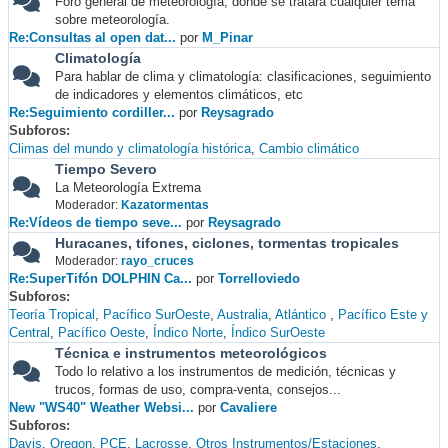
Foro general de meteorología, donde se tratará cualquier tema
sobre meteorología.
Re:Consultas al open dat...
por
M_Pinar
Climatología
Para hablar de clima y climatología: clasificaciones, seguimiento
de indicadores y elementos climáticos, etc
Re:Seguimiento cordiller...
por
Reysagrado
Subforos
Climas del mundo y climatología histórica
Cambio climático
Tiempo Severo
La Meteorología Extrema
Moderador:
Kazatormentas
Re:Vídeos de tiempo seve...
por
Reysagrado
Huracanes, tifones, ciclones, tormentas tropicales
Moderador:
rayo_cruces
Re:SuperTifón DOLPHIN Ca...
por
Torrelloviedo
Subforos
Teoría Tropical
Pacífico SurOeste
Australia
Atlántico
Pacífico Este y
Central
Pacífico Oeste
Índico Norte
Índico SurOeste
Técnica e instrumentos meteorológicos
Todo lo relativo a los instrumentos de medición, técnicas y
trucos, formas de uso, compra-venta, consejos...
New "WS40" Weather Websi...
por
Cavaliere
Subforos
Davis
Oregon
PCE
Lacrosse
Otros Instrumentos/Estaciones