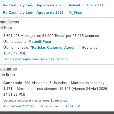
Re:Castilla y León. Agosto de 2026.
AritmePrim19792003
Re:Castilla y León. Agosto de 2026.
M_Pinar
stadísticas
el Foro
3,601,493 Mensajes en 81,902 Temas por 23,215 Usuarios -
Último usuario:
MeteoElPaso
Último mensaje:
"
Re:Islas Canarias. Agost...
"
(
Hoy
a las
16:48:47 PM)
Ver los mensajes más recientes del foro.
Usuarios
en línea
Conectado:
691 Visitantes, 3 Usuarios - Máximo en linea hoy:
1,571
- Máximo en linea siempre: 19,147 (Viernes 24 Abril 2026
14:01:22 PM)
Usuarios activos en los últimos 15 minutos:
AritmePrim19792003
,
VansFannel
,
GLACIALJM