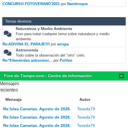
CONCURSO FOTOVERANO'2021
por
Nambroque
Temas diversos
Naturaleza y Medio Ambiente
Foro para tratar cualquier tema sobre naturaleza y medio
ambiente.
Re:ADIVINA EL PARAJE!!!!
por
avispa
Astronomía
Todo sobre la observación del "otro" cielo.
Re:*Efemérides astronómi...
por
PolVen
Foro de Tiempo.com - Centro de Información
Mensajes
recientes
Mensaje
Autor
Re:Islas Canarias. Agosto de 2026.
Texeda79
Re:Islas Canarias. Agosto de 2026.
Texeda79
Re:Islas Canarias. Agosto de 2026.
Texeda79